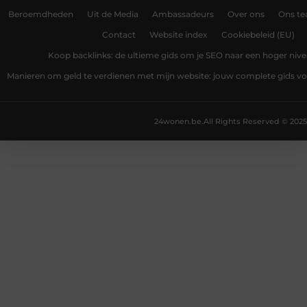
Beroemdheden
Uit de Media
Ambassadeurs
Over ons
Ons t
Contact
Website index
Cookiebeleid (EU)
Koop backlinks: de ultieme gids om je SEO naar een hoger nivea
Manieren om geld te verdienen met mijn website: jouw complete gids v
24wonen.be.
All Rights Reserved © 2025