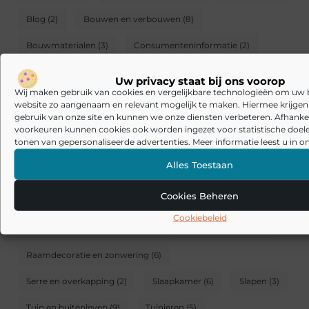
Blog
(2)
Bouwen en verbouwen
(8)
Bouwmaterialen
(3)
Consumenteninformatie
(2)
Dak gevel en schoorsteen
(11)
Uw privacy staat bij ons voorop
Wij maken gebruik van cookies en vergelijkbare technologieën om uw
Decoratie en accessoires
(5)
Design en ontwerp
(6)
website zo aangenaam en relevant mogelijk te maken. Hiermee krijgen w
gebruik van onze site en kunnen we onze diensten verbeteren. Afhankel
Doe-het-zelf
(6)
Duurzaam en gezond wonen
(4)
voorkeuren kunnen cookies ook worden ingezet voor statistische doel
tonen van gepersonaliseerde advertenties. Meer informatie leest u in on
Familie
(3)
Gezond wonen
(5)
Huisdieren
(3)
Alles Toestaan
Huishouden en schoonmaak
(2)
Inrichting
(6)
Cookies Beheren
Isolatie
(3)
Keukens
(2)
Koken eten en drinken
(2)
Cookiebeleid
Meubels
(9)
Onderhoud
(7)
Raamdecoratie
(3)
Raamdecoratie en zonwering
(6)
Serre en overkapping
(2)
Slaapkamer
(6)
Slapen
(3)
Tuin en buitenleven
(9)
Tuinieren
(5)