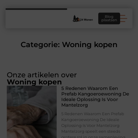
Blog
plaatsen
Categorie: Woning kopen
Onze artikelen over
Woning kopen
5 Redenen Waarom Een
Prefab Kangoeroewoning De
Ideale Oplossing Is Voor
Mantelzorg
5 Redenen Waarom Een Prefab
Kangoeroewoning De Ideale
Oplossing Is Voor Mantelzorg
Mantelzorg speelt een steeds
grotere rol in onze samenleving.