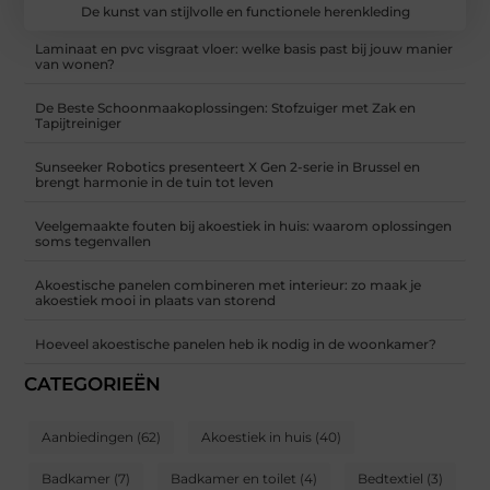
De kunst van stijlvolle en functionele herenkleding
Laminaat en pvc visgraat vloer: welke basis past bij jouw manier
van wonen?
De Beste Schoonmaakoplossingen: Stofzuiger met Zak en
Tapijtreiniger
Sunseeker Robotics presenteert X Gen 2-serie in Brussel en
brengt harmonie in de tuin tot leven
Veelgemaakte fouten bij akoestiek in huis: waarom oplossingen
soms tegenvallen
Akoestische panelen combineren met interieur: zo maak je
akoestiek mooi in plaats van storend
Hoeveel akoestische panelen heb ik nodig in de woonkamer?
CATEGORIEËN
Aanbiedingen
(62)
Akoestiek in huis
(40)
Badkamer
(7)
Badkamer en toilet
(4)
Bedtextiel
(3)