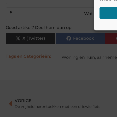
Wat zijn garant
Goed artikel? Deel hem dan op:
X (Twitter)
Facebook
Tags en Categorieën:
Woning en Tuin
,
aanneme
VORIGE
De vrijheid herontdekken met een driewielfiets