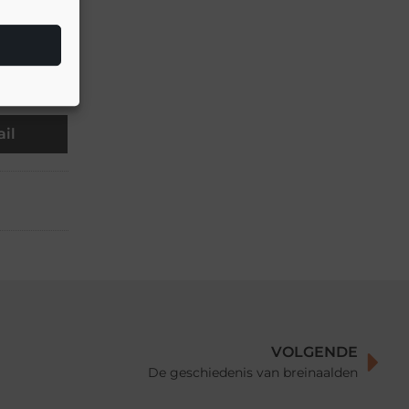
▼
il
VOLGENDE
De geschiedenis van breinaalden