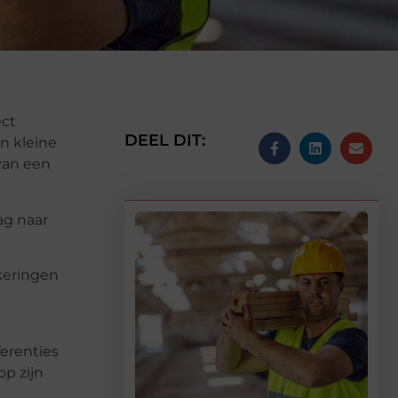
ect
DEEL DIT:
n kleine
van een
ag naar
ekeringen
erenties
op zijn