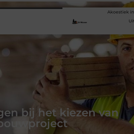
Akoestiek in
Ui
en bij het kiezen van
 bouwproject