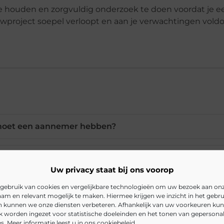
e houden en zorgvuldig onderzoek te doen voordat je e
uwproject soepel verloopt en aan je verwachtingen voldo
 moet een aannemer hebben?
de ervaring van een aannemer?
Uw privacy staat bij ons voorop
gebruik van cookies en vergelijkbare technologieën om uw bezoek aan on
edetailleerde offerte staan?
am en relevant mogelijk te maken. Hiermee krijgen we inzicht in het gebru
en kunnen we onze diensten verbeteren. Afhankelijk van uw voorkeuren ku
k worden ingezet voor statistische doeleinden en het tonen van gepersona
ante communicatie belangrijk?
s. Meer informatie leest u in ons cookiebeleid.