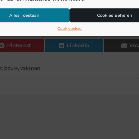
Alles Toestaan
Cookies Beheren
ies en service na verkoop?
Cookiebeleid
Pinterest
LinkedIn
Ema
r
,
bouw
,
vakman