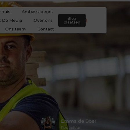
 huis
Ambassadeurs
Blog
t De Media
Over ons
plaatsen
Ons team
Contact
Emma de Boer
Redacteur