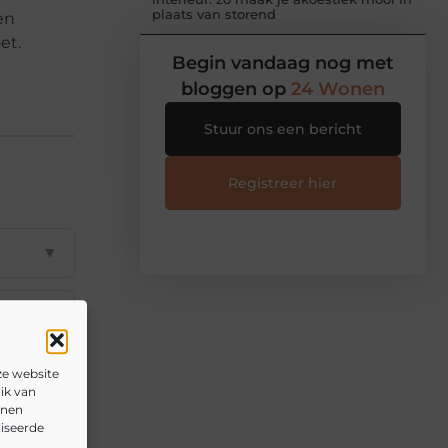
plaats van storend
en
et.
Begin vandaag nog met
bloggen op
24 Wonen
Stuur ons een bericht
Registreer hier
▼
▼
ze website
▼
ik van
nnen
liseerde
▼