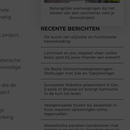
Belangrijke overwegingen bij het
hele
kiezen van een aannemer voor je
matig
bouwproject
RECENTE BERICHTEN
 project.
De kunst van stijlvolle en functionele
herenkleding
Laminaat en pvc visgraat vloer: welke
basis past bij jouw manier van wonen?
listische
 onnodige
De Beste Schoonmaakoplossingen:
Stofzuiger met Zak en Tapijtreiniger
 die de
Sunseeker Robotics presenteert X Gen
2-serie in Brussel en brengt harmonie
oject
in de tuin tot leven
Veelgemaakte fouten bij akoestiek in
huis: waarom oplossingen soms
je
tegenvallen
erking
Akoestische panelen combineren met
interieur: zo maak je akoestiek mooi in