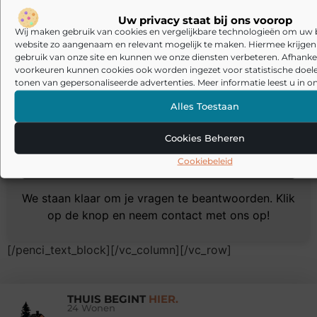
bedrijf online te adverteren zonder ingewikkelde
processen of lange wachttijden, kijk dan niet verder dan
Uw privacy staat bij ons voorop
Wij maken gebruik van cookies en vergelijkbare technologieën om uw
onze website! Registreer vandaag nog en profiteer van
website zo aangenaam en relevant mogelijk te maken. Hiermee krijgen w
alle voordelen die we te bieden hebben!
gebruik van onze site en kunnen we onze diensten verbeteren. Afhankel
voorkeuren kunnen cookies ook worden ingezet voor statistische doel
tonen van gepersonaliseerde advertenties. Meer informatie leest u in on
Meer weten?
Alles Toestaan
Stuur ons een bericht en we reageren snel!
Cookies Beheren
Cookiebeleid
Neem contact op
We staan klaar om je vragen te beantwoorden. Klik
op de knop en neem contact met ons op!
[/penci_text_block][/vc_column][/vc_row]
THUIS BEGINT
HIER.
24 Wonen