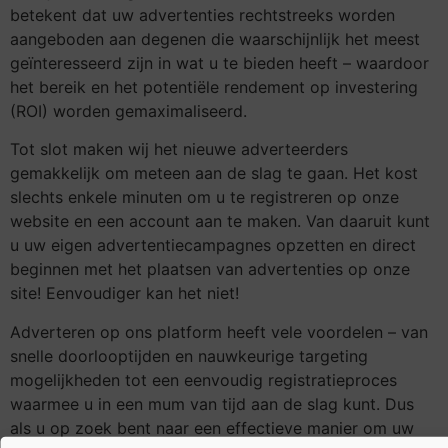
betekent dat uw advertenties rechtstreeks worden
aangeboden aan degenen die waarschijnlijk het meest
geïnteresseerd zijn in wat u te bieden heeft – waardoor
het bereik en het potentiële rendement op investering
(ROI) worden gemaximaliseerd.
Tot slot maken wij het nieuwe adverteerders
gemakkelijk om meteen aan de slag te gaan. Het kost
slechts enkele minuten om u te registreren op onze
website en een account aan te maken. Van daaruit kunt
u uw eigen advertentiecampagnes opzetten en direct
beginnen met het plaatsen van advertenties op onze
site! Eenvoudiger kan het niet!
Adverteren op ons platform heeft vele voordelen – van
snelle doorlooptijden en nauwkeurige targeting
mogelijkheden tot een eenvoudig registratieproces
waarmee u in een mum van tijd aan de slag kunt. Dus
als u op zoek bent naar een effectieve manier om uw