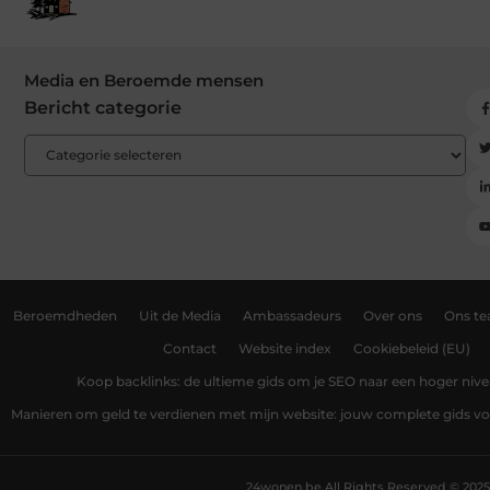
Media en Beroemde mensen
Bericht categorie
Beroemdheden
Uit de Media
Ambassadeurs
Over ons
Ons t
Contact
Website index
Cookiebeleid (EU)
Koop backlinks: de ultieme gids om je SEO naar een hoger nivea
Manieren om geld te verdienen met mijn website: jouw complete gids v
24wonen.be.
All Rights Reserved © 2025