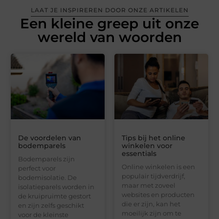
LAAT JE INSPIREREN DOOR ONZE ARTIKELEN
Een kleine greep uit onze
wereld van woorden
De voordelen van
Tips bij het online
bodemparels
winkelen voor
essentials
Bodemparels zijn
Online winkelen is een
perfect voor
populair tijdverdrijf,
bodemisolatie. De
maar met zoveel
isolatieparels worden in
websites en producten
de kruipruimte gestort
die er zijn, kan het
en zijn zelfs geschikt
moeilijk zijn om te
voor de kleinste