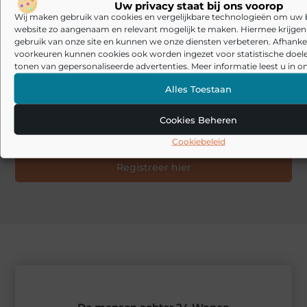
Uw privacy staat bij ons voorop
Wij maken gebruik van cookies en vergelijkbare technologieën om uw
website zo aangenaam en relevant mogelijk te maken. Hiermee krijgen w
gebruik van onze site en kunnen we onze diensten verbeteren. Afhankel
voorkeuren kunnen cookies ook worden ingezet voor statistische doel
tonen van gepersonaliseerde advertenties. Meer informatie leest u in on
Alles Toestaan
Jouw verhaal verdient gehoord te worden
Start vandaag nog je schrijfroute op 24
Wonen
Cookies Beheren
Stuur ons een bericht
Cookiebeleid
Registreer hier