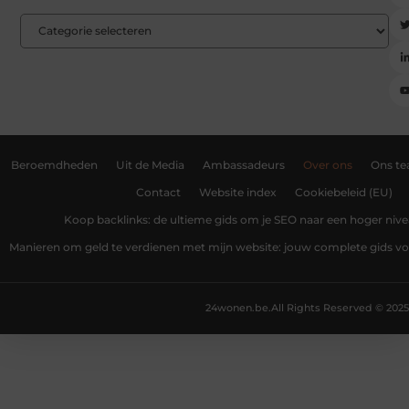
Beroemdheden
Uit de Media
Ambassadeurs
Over ons
Ons t
Contact
Website index
Cookiebeleid (EU)
Koop backlinks: de ultieme gids om je SEO naar een hoger nivea
Manieren om geld te verdienen met mijn website: jouw complete gids v
24wonen.be.
All Rights Reserved © 2025