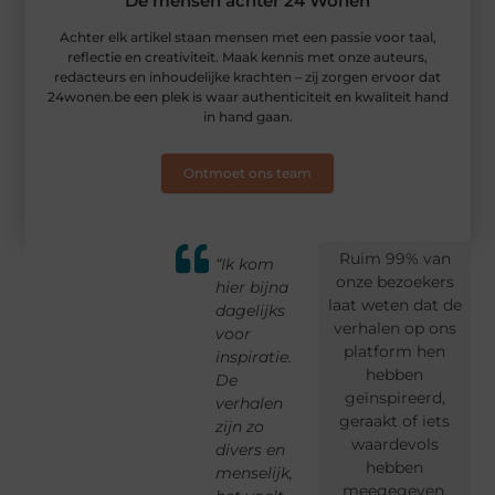
De mensen achter 24 Wonen
Achter elk artikel staan mensen met een passie voor taal,
reflectie en creativiteit. Maak kennis met onze auteurs,
redacteurs en inhoudelijke krachten – zij zorgen ervoor dat
24wonen.be een plek is waar authenticiteit en kwaliteit hand
in hand gaan.
Ontmoet ons team
Ruim 99% van
n
“Via
“Ik kom
“Wat ik fijn
“E
onze bezoekers
24Wonen
hier bijna
vind, is de
de
laat weten dat de
tie
heb ik
dagelijks
balans
pl
verhalen op ons
k
eindelijk
voor
tussen
onl
platform hen
een plek
inspiratie.
professioneel
wa
hebben
gevonden
De
en
als
geïnspireerd,
s
waar mijn
verhalen
persoonlijk.
éc
geraakt of iets
dere
verhalen
zijn zo
Je krijgt de
aa
waardevols
rs –
gelezen én
divers en
ruimte om
voe
hebben
f me
gewaardeerd
menselijk,
jezelf te
cli
meegegeven.