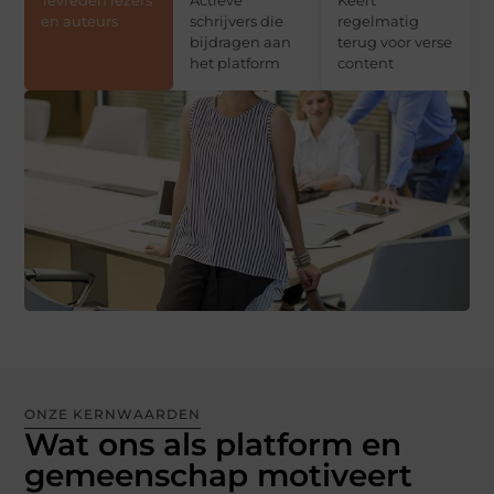
Tevreden lezers
Actieve
Keert
en auteurs
schrijvers die
regelmatig
bijdragen aan
terug voor verse
het platform
content
ONZE KERNWAARDEN
Wat ons als platform en
gemeenschap motiveert