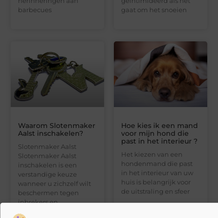
herinneringen aan
geïntimideerd als het
barbecues
gaat om het snoeien
Waarom Slotenmaker
Hoe kies ik een mand
Aalst inschakelen?
voor mijn hond die
past in het interieur ?
Slotenmaker Aalst
Het kiezen van een
Slotenmaker Aalst
hondenmand die past
inschakelen is een
in het interieur van uw
verstandige keuze
huis is belangrijk voor
wanneer u zichzelf wilt
de uitstraling en sfeer
beschermen tegen
inbrekers en
ongewenste gasten.