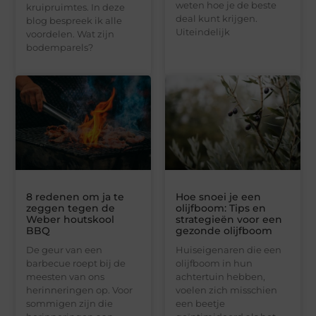
weten hoe je de beste
kruipruimtes. In deze
deal kunt krijgen.
blog bespreek ik alle
Uiteindelijk
voordelen. Wat zijn
bodemparels?
8 redenen om ja te
Hoe snoei je een
zeggen tegen de
olijfboom: Tips en
Weber houtskool
strategieën voor een
BBQ
gezonde olijfboom
De geur van een
Huiseigenaren die een
barbecue roept bij de
olijfboom in hun
meesten van ons
achtertuin hebben,
herinneringen op. Voor
voelen zich misschien
sommigen zijn die
een beetje