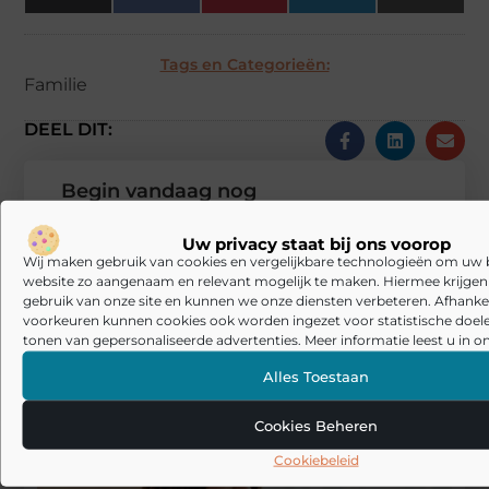
(Twitter)
Tags en Categorieën:
Familie
DEEL DIT:
Begin vandaag nog
met bloggen op
24
Stuur ons een
Uw privacy staat bij ons voorop
Wonen
bericht
Wij maken gebruik van cookies en vergelijkbare technologieën om uw
website zo aangenaam en relevant mogelijk te maken. Hiermee krijgen w
gebruik van onze site en kunnen we onze diensten verbeteren. Afhankel
Registreer hier
voorkeuren kunnen cookies ook worden ingezet voor statistische doel
tonen van gepersonaliseerde advertenties. Meer informatie leest u in on
Alles Toestaan
Cookies Beheren
Cookiebeleid