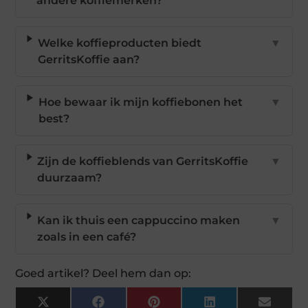
andere koffiemerken?
Welke koffieproducten biedt
▼
GerritsKoffie aan?
Hoe bewaar ik mijn koffiebonen het
▼
best?
Zijn de koffieblends van GerritsKoffie
▼
duurzaam?
Kan ik thuis een cappuccino maken
▼
zoals in een café?
Goed artikel? Deel hem dan op:
X
Facebook
Pinterest
LinkedIn
Email