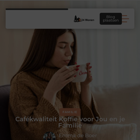
Blog
plaatsen
FAMILIE
Cafékwaliteit Koffie voor Jou en je
Familie
Emma de Boer