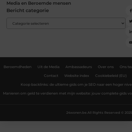
Media en Beroemde mensen
Bericht categorie
Beroemdheden
Uit de Media
Ambassadeurs
Over ons
Ons t
Contact
Website index
Cookiebeleid (EU)
Koop backlinks: de ultieme gids om je SEO naar een hoger nivea
Manieren om geld te verdienen met mijn website: jouw complete gids v
24wonen.be.
All Rights Reserved © 2025