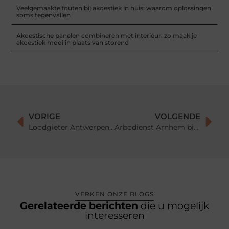
Veelgemaakte fouten bij akoestiek in huis: waarom oplossingen
soms tegenvallen
Akoestische panelen combineren met interieur: zo maak je
akoestiek mooi in plaats van storend
VORIGE
VOLGENDE
Loodgieter Antwerpen: Specialist in Lekdetectie en Ontstopping
Arbodienst Arnhem biedt de beste ondersteuning bij verzuimbeheer
VERKEN ONZE BLOGS
Gerelateerde berichten
die u mogelijk
interesseren