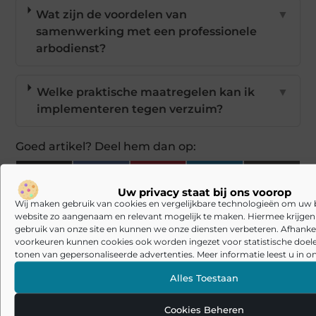
Wat zijn de voordelen van
▼
samenwerking met een professionele
arbodienst?
Welke praktische maatregelen kan ik
▼
implementeren tegen verzuim?
Goed artikel? Deel hem dan op:
X
Facebook
Pinterest
LinkedIn
Email
Uw privacy staat bij ons voorop
(Twitter)
Wij maken gebruik van cookies en vergelijkbare technologieën om uw
website zo aangenaam en relevant mogelijk te maken. Hiermee krijgen w
Tags en Categorieën:
gebruik van onze site en kunnen we onze diensten verbeteren. Afhankel
Aanbiedingen
voorkeuren kunnen cookies ook worden ingezet voor statistische doel
tonen van gepersonaliseerde advertenties. Meer informatie leest u in on
DEEL DIT:
Alles Toestaan
Begin vandaag nog
Cookies Beheren