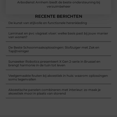
Arbodienst Arnhem biedt de beste ondersteuning bij
verzuimbeheer
RECENTE BERICHTEN
De kunst van stijlvolle en functionele herenkleding
Laminaat en pvc visgraat vloer: welke basis past bij jouw manier
van wonen?
De Beste Schoonmaakoplossingen: Stofzuiger met Zak en
Tapijtreiniger
Sunseeker Robotics presenteert X Gen 2-serie in Brussel en
brengt harmonie in de tuin tot leven
Veelgemaakte fouten bij akoestiek in huis: waarom oplossingen
soms tegenvallen
Akoestische panelen combineren met interieur: zo maak je
akoestiek mooi in plaats van storend