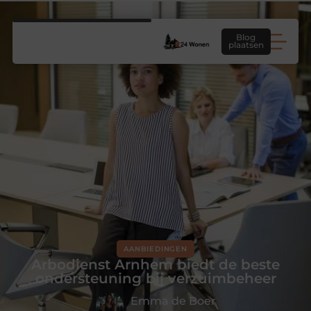
Blog
plaatsen
AANBIEDINGEN
Arbodienst Arnhem biedt de beste
ondersteuning bij verzuimbeheer
Emma de Boer