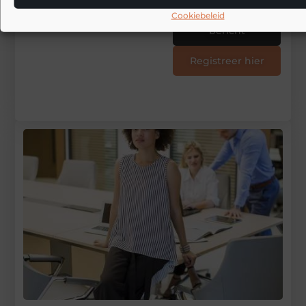
met bloggen op
24
Cookiebeleid
Stuur ons een
Wonen
bericht
Registreer hier