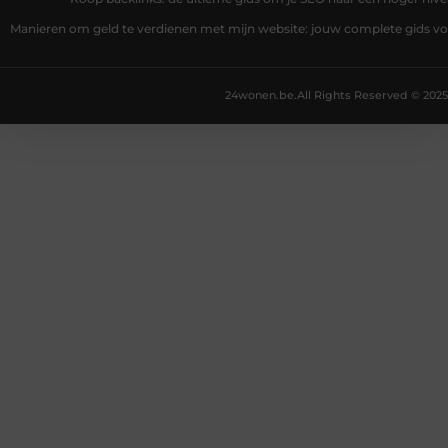
Manieren om geld te verdienen met mijn website: jouw complete gids v
24wonen.be.
All Rights Reserved © 2025