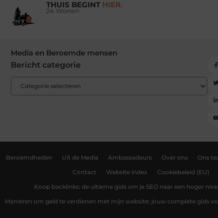
THUIS BEGINT
HIER.
24 Wonen
Media en Beroemde mensen
Bericht categorie
Beroemdheden
Uit de Media
Ambassadeurs
Over ons
Ons t
Contact
Website index
Cookiebeleid (EU)
Koop backlinks: de ultieme gids om je SEO naar een hoger nivea
Manieren om geld te verdienen met mijn website: jouw complete gids v