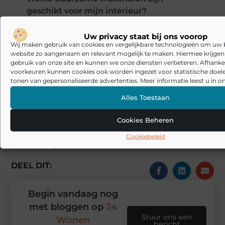
geschikt voor mijn interieur?
Uw privacy staat bij ons voorop
Hoe maak ik mijn interieur
▼
Wij maken gebruik van cookies en vergelijkbare technologieën om uw
persoonlijker?
website zo aangenaam en relevant mogelijk te maken. Hiermee krijgen w
gebruik van onze site en kunnen we onze diensten verbeteren. Afhankel
voorkeuren kunnen cookies ook worden ingezet voor statistische doel
Goed artikel? Deel hem dan op:
tonen van gepersonaliseerde advertenties. Meer informatie leest u in on
Alles Toestaan
X
Facebook
Pinterest
LinkedIn
Email
(Twitter)
Cookies Beheren
Tags en Categorieën:
Cookiebeleid
Aanbiedingen
DEEL DIT:
Begin vandaag nog
met bloggen op
24
Stuur ons een
Wonen
bericht