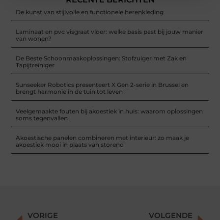
De kunst van stijlvolle en functionele herenkleding
Laminaat en pvc visgraat vloer: welke basis past bij jouw manier
van wonen?
De Beste Schoonmaakoplossingen: Stofzuiger met Zak en
Tapijtreiniger
Sunseeker Robotics presenteert X Gen 2-serie in Brussel en
brengt harmonie in de tuin tot leven
Veelgemaakte fouten bij akoestiek in huis: waarom oplossingen
soms tegenvallen
Akoestische panelen combineren met interieur: zo maak je
akoestiek mooi in plaats van storend
VORIGE
VOLGENDE