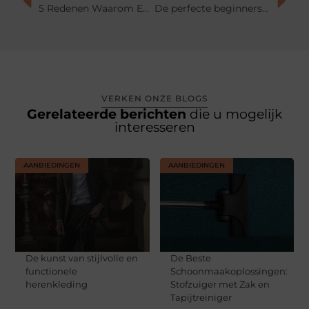
5 Redenen Waarom Een Bureau Met Kast Op Maat De Perfecte Oplossing Is
De perfecte beginnersvriend: waarom je eerste kamerplant altijd een Ficus zou moeten zijn
VERKEN ONZE BLOGS
Gerelateerde berichten
die u mogelijk
interesseren
AANBIEDINGEN
AANBIEDINGEN
De kunst van stijlvolle en
De Beste
functionele
Schoonmaakoplossingen:
herenkleding
Stofzuiger met Zak en
Tapijtreiniger