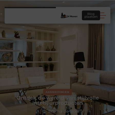
Blog
plaatsen
AANBIEDINGEN
Ontdek de wereld van stijlvolle
interieurproducten
Emma de Boer