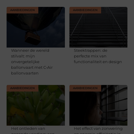
AANBIEDINGEN
AANBIEDINGEN
Wanneer de wereld
Steektrappen: de
stilvalt: mijn
perfecte mix van
onvergetelijke
functionaliteit en design
ballonvaart met C‑Air
ballonvaarten
AANBIEDINGEN
AANBIEDINGEN
Het ontleden van
Het effect van zonwering
gezonde voeding: een
op energie-efficiëntie in