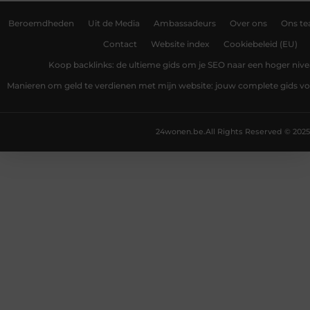
Beroemdheden
Uit de Media
Ambassadeurs
Over ons
Ons t
Contact
Website index
Cookiebeleid (EU)
Koop backlinks: de ultieme gids om je SEO naar een hoger nivea
Manieren om geld te verdienen met mijn website: jouw complete gids v
24wonen.be.
All Rights Reserved © 2025