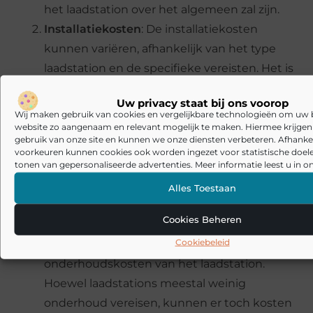
het laadstation over het algemeen zal zijn.
Installatiekosten
: De installatiekosten
kunnen variëren, afhankelijk van het type
laadstation en de specifieke vereisten. Het is
belangrijk om offertes aan te vragen bij
Uw privacy staat bij ons voorop
verschillende erkende installateurs om de
Wij maken gebruik van cookies en vergelijkbare technologieën om uw
beste prijs te vinden.
website zo aangenaam en relevant mogelijk te maken. Hiermee krijgen w
gebruik van onze site en kunnen we onze diensten verbeteren. Afhankel
Elektrische aansluiting
: Als je huidige
voorkeuren kunnen cookies ook worden ingezet voor statistische doel
tonen van gepersonaliseerde advertenties. Meer informatie leest u in on
elektrische aansluiting niet voldoende is
voor het laadstation, moet je mogelijk de
Alles Toestaan
elektrische installatie laten aanpassen. Dit
Cookies Beheren
kan extra kosten met zich meebrengen.
Cookiebeleid
Onderhoudskosten
: Houd rekening met de
onderhoudskosten van het laadstation.
Hoewel laadstations meestal weinig
onderhoud vereisen, kunnen er toch kosten