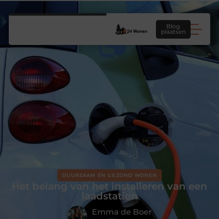
Blog
plaatsen
DUURZAAM EN GEZOND WONEN
Het belang van het installeren van een
laadstation
Emma de Boer