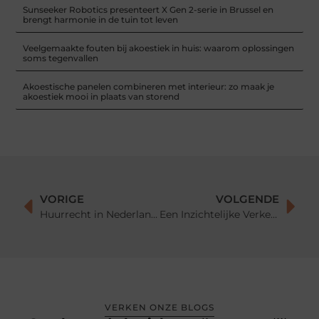
Sunseeker Robotics presenteert X Gen 2-serie in Brussel en
brengt harmonie in de tuin tot leven
Veelgemaakte fouten bij akoestiek in huis: waarom oplossingen
soms tegenvallen
Akoestische panelen combineren met interieur: zo maak je
akoestiek mooi in plaats van storend
VORIGE
VOLGENDE
Huurrecht in Nederland: Alles wat u moet weten
Een Inzichtelijke Verkenning van Rolluiken Prijzen: Wat te Verwachten?
VERKEN ONZE BLOGS