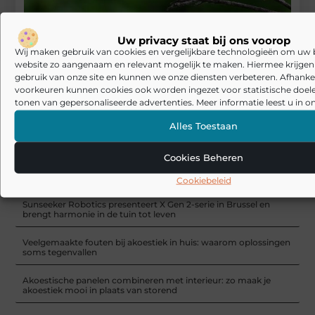
Uw privacy staat bij ons voorop
Comfort en Natuurgeluiden: Tierra Tuinmeubelen en de
Wij maken gebruik van cookies en vergelijkbare technologieën om uw
Zwitscherbox met Vogelgeluiden
website zo aangenaam en relevant mogelijk te maken. Hiermee krijgen w
gebruik van onze site en kunnen we onze diensten verbeteren. Afhankel
RECENTE BERICHTEN
voorkeuren kunnen cookies ook worden ingezet voor statistische doel
De kunst van stijlvolle en functionele herenkleding
tonen van gepersonaliseerde advertenties. Meer informatie leest u in on
Alles Toestaan
Laminaat en pvc visgraat vloer: welke basis past bij jouw manier
van wonen?
Cookies Beheren
De Beste Schoonmaakoplossingen: Stofzuiger met Zak en
Tapijtreiniger
Cookiebeleid
Sunseeker Robotics presenteert X Gen 2-serie in Brussel en
brengt harmonie in de tuin tot leven
Veelgemaakte fouten bij akoestiek in huis: waarom oplossingen
soms tegenvallen
Akoestische panelen combineren met interieur: zo maak je
akoestiek mooi in plaats van storend