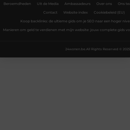
Beroemdheden
Uit de Media
Ambassadeurs
Over ons
Ons t
Contact
Website index
Cookiebeleid (EU)
Koop backlinks: de ultieme gids om je SEO naar een hoger nivea
Manieren om geld te verdienen met mijn website: jouw complete gids v
24wonen.be.
All Rights Reserved © 2025