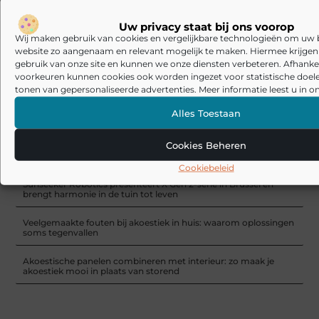
LED Kaarsen en Glazen Kerstballen: Innovatie en Traditie in
Uw privacy staat bij ons voorop
Kerstsfeer
Wij maken gebruik van cookies en vergelijkbare technologieën om uw
website zo aangenaam en relevant mogelijk te maken. Hiermee krijgen w
RECENTE BERICHTEN
gebruik van onze site en kunnen we onze diensten verbeteren. Afhankel
voorkeuren kunnen cookies ook worden ingezet voor statistische doel
De kunst van stijlvolle en functionele herenkleding
tonen van gepersonaliseerde advertenties. Meer informatie leest u in on
Laminaat en pvc visgraat vloer: welke basis past bij jouw manier
Alles Toestaan
van wonen?
Cookies Beheren
De Beste Schoonmaakoplossingen: Stofzuiger met Zak en
Tapijtreiniger
Cookiebeleid
Sunseeker Robotics presenteert X Gen 2-serie in Brussel en
brengt harmonie in de tuin tot leven
Veelgemaakte fouten bij akoestiek in huis: waarom oplossingen
soms tegenvallen
Akoestische panelen combineren met interieur: zo maak je
akoestiek mooi in plaats van storend