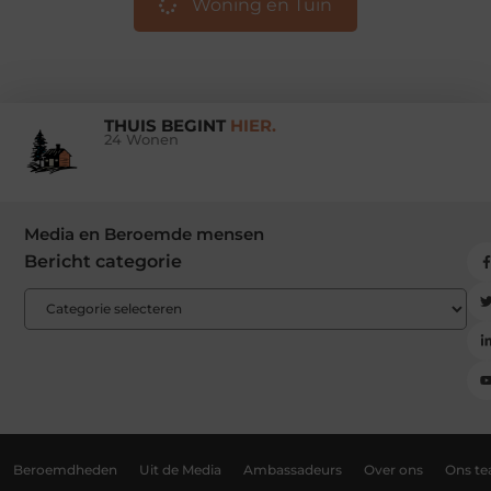
Woning en Tuin
THUIS BEGINT
HIER.
24 Wonen
Media en Beroemde mensen
Bericht categorie
Beroemdheden
Uit de Media
Ambassadeurs
Over ons
Ons t