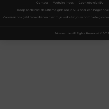
Contact
Website index
Cookiebeleid (EU)
Koop backlinks: de ultieme gids om je SEO naar een hoger nivea
Manieren om geld te verdienen met mijn website: jouw complete gids v
24wonen.be.
All Rights Reserved © 2025