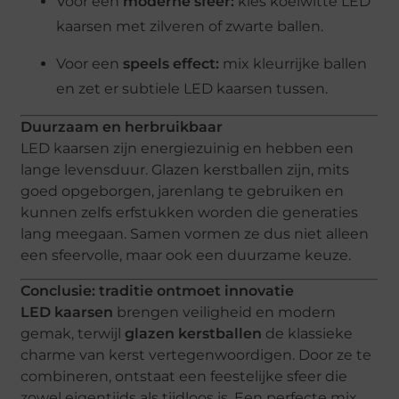
Voor een
moderne sfeer:
kies koelwitte LED
kaarsen met zilveren of zwarte ballen.
Voor een
speels effect:
mix kleurrijke ballen
en zet er subtiele LED kaarsen tussen.
Duurzaam en herbruikbaar
LED kaarsen zijn energiezuinig en hebben een
lange levensduur. Glazen kerstballen zijn, mits
goed opgeborgen, jarenlang te gebruiken en
kunnen zelfs erfstukken worden die generaties
lang meegaan. Samen vormen ze dus niet alleen
een sfeervolle, maar ook een duurzame keuze.
Conclusie: traditie ontmoet innovatie
LED kaarsen
brengen veiligheid en modern
gemak, terwijl
glazen kerstballen
de klassieke
charme van kerst vertegenwoordigen. Door ze te
combineren, ontstaat een feestelijke sfeer die
zowel eigentijds als tijdloos is. Een perfecte mix