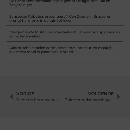
De Beste Schoonmaakoplossingen: Stofzuiger met Zak en
Tapijtreiniger
Sunseeker Robotics presenteert X Gen 2-serie in Brussel en
brengt harmonie in de tuin tot leven
Veelgemaakte fouten bij akoestiek in huis: waarom oplossingen
soms tegenvallen
Akoestische panelen combineren met interieur: zo maak je
akoestiek mooi in plaats van storend
VORIGE
VOLGENDE
Jacobus houtkachels: warmte en comfort voor je huis
Tuingereedschapshop.nl: Alles voor je Tuingereedschap