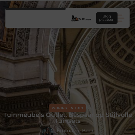
Blog
plaatsen
WONING EN TUIN
Tuinmeubels Outlet: Bespaar op Stijlvolle
Tuinsets
Emma de Boer