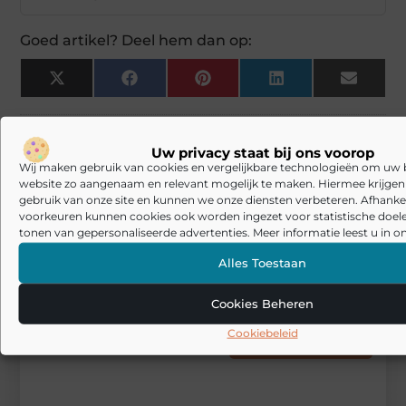
Goed artikel? Deel hem dan op:
X
Facebook
Pinterest
LinkedIn
Email
(Twitter)
Tags en Categorieën:
Uw privacy staat bij ons voorop
Woning en Tuin
,
Tuinmeubels outlet
Wij maken gebruik van cookies en vergelijkbare technologieën om uw
website zo aangenaam en relevant mogelijk te maken. Hiermee krijgen w
DEEL DIT:
gebruik van onze site en kunnen we onze diensten verbeteren. Afhankel
voorkeuren kunnen cookies ook worden ingezet voor statistische doel
tonen van gepersonaliseerde advertenties. Meer informatie leest u in on
Begin vandaag nog
Alles Toestaan
met bloggen op
24
Stuur ons een
Wonen
bericht
Cookies Beheren
Cookiebeleid
Registreer hier