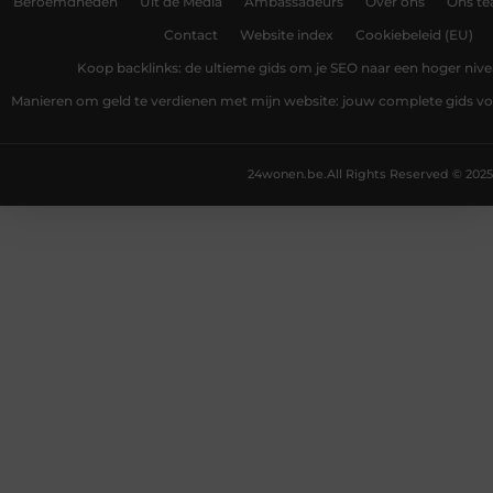
Beroemdheden
Uit de Media
Ambassadeurs
Over ons
Ons t
Contact
Website index
Cookiebeleid (EU)
Koop backlinks: de ultieme gids om je SEO naar een hoger nivea
Manieren om geld te verdienen met mijn website: jouw complete gids v
24wonen.be.
All Rights Reserved © 2025