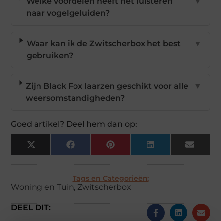
Welke voordelen heeft het luisteren
▼
naar vogelgeluiden?
Waar kan ik de Zwitscherbox het best
▼
gebruiken?
Zijn Black Fox laarzen geschikt voor alle
▼
weersomstandigheden?
Goed artikel? Deel hem dan op:
X
Facebook
Pinterest
LinkedIn
Email
(Twitter)
Tags en Categorieën:
Woning en Tuin
,
Zwitscherbox
DEEL DIT: