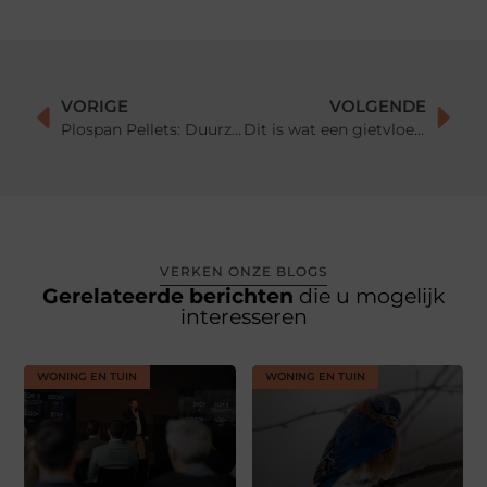
VORIGE
VOLGENDE
Plospan Pellets: Duurzame Warmte voor een Milieubewuste Levensstijl
Dit is wat een gietvloer kost in 2024
VERKEN ONZE BLOGS
Gerelateerde berichten
die u mogelijk
interesseren
WONING EN TUIN
WONING EN TUIN