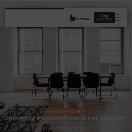
Blog
plaatsen
DESIGN EN ONTWERP
Lakverf of muurverf, wat is het verschil?
Emma de Boer