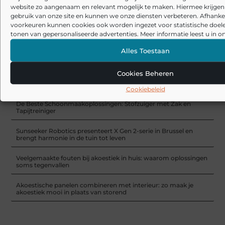
website zo aangenaam en relevant mogelijk te maken. Hiermee krijgen w
gebruik van onze site en kunnen we onze diensten verbeteren. Afhankel
voorkeuren kunnen cookies ook worden ingezet voor statistische doel
Lakverf of muurverf, wat is het verschil?
tonen van gepersonaliseerde advertenties. Meer informatie leest u in on
RECENTE BERICHTEN
Alles Toestaan
De kunst van stijlvolle en functionele herenkleding
Cookies Beheren
Laminaat en pvc visgraat vloer: welke basis past bij jouw manier
van wonen?
Cookiebeleid
De Beste Schoonmaakoplossingen: Stofzuiger met Zak en
Tapijtreiniger
Sunseeker Robotics presenteert X Gen 2-serie in Brussel en
brengt harmonie in de tuin tot leven
Veelgemaakte fouten bij akoestiek in huis: waarom oplossingen
soms tegenvallen
Akoestische panelen combineren met interieur: zo maak je
akoestiek mooi in plaats van storend