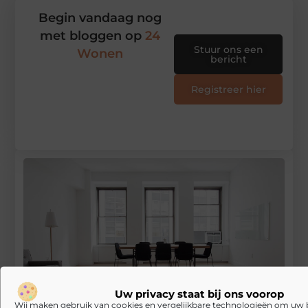
Begin vandaag nog
met bloggen op
24
Stuur ons een
Wonen
bericht
Registreer hier
Uw privacy staat bij ons voorop
Wij maken gebruik van cookies en vergelijkbare technologieën om uw