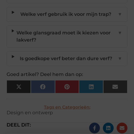
Welke verf gebruik ik voor mijn trap?
▼
Welke glansgraad moet ik kiezen voor
▼
lakverf?
Is goedkope verf beter dan dure verf?
▼
Goed artikel? Deel hem dan op:
X
Facebook
Pinterest
LinkedIn
Email
(Twitter)
Tags en Categorieën:
Design en ontwerp
DEEL DIT: