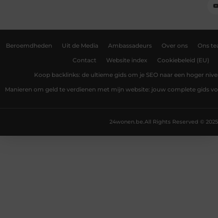
Beroemdheden
Uit de Media
Ambassadeurs
Over ons
Ons t
Contact
Website index
Cookiebeleid (EU)
Koop backlinks: de ultieme gids om je SEO naar een hoger nivea
Manieren om geld te verdienen met mijn website: jouw complete gids v
24wonen.be.
All Rights Reserved © 2025