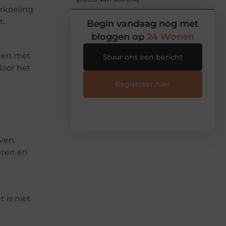
rkoeling
t.
Begin vandaag nog met
bloggen op
24 Wonen
jnen met
Stuur ons een bericht
door het
Registreer hier
ven.
eren en
 is niet
n