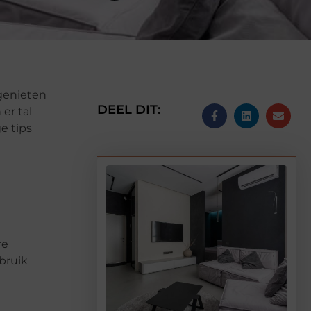
genieten
DEEL DIT:
er tal
e tips
re
bruik