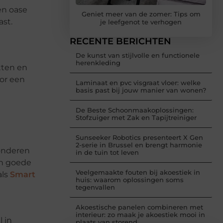
en oase
Geniet meer van de zomer: Tips om
ast.
je leefgenot te verhogen
RECENTE BERICHTEN
De kunst van stijlvolle en functionele
herenkleding
tten en
oor een
Laminaat en pvc visgraat vloer: welke
basis past bij jouw manier van wonen?
De Beste Schoonmaakoplossingen:
Stofzuiger met Zak en Tapijtreiniger
Sunseeker Robotics presenteert X Gen
2-serie in Brussel en brengt harmonie
wonderen
in de tuin tot leven
en goede
Veelgemaakte fouten bij akoestiek in
als
Smart
huis: waarom oplossingen soms
tegenvallen
Akoestische panelen combineren met
interieur: zo maak je akoestiek mooi in
l in
plaats van storend