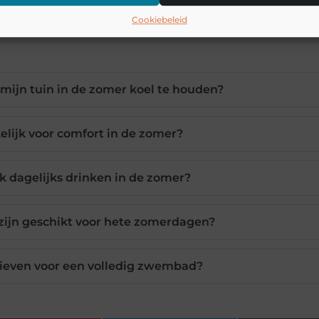
Cookiebeleid
mijn tuin in de zomer koel te houden?
elijk voor comfort in de zomer?
k dagelijks drinken in de zomer?
 zijn geschikt voor hete zomerdagen?
tieven voor een volledig zwembad?