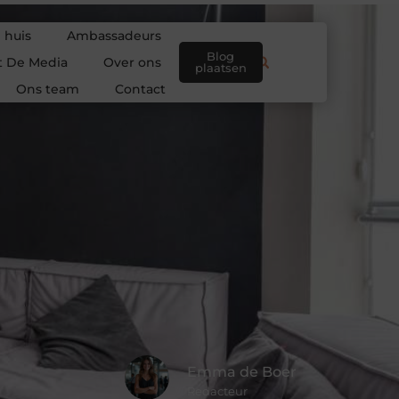
 huis
Ambassadeurs
Blog
t De Media
Over ons
plaatsen
Ons team
Contact
Emma de Boer
Redacteur