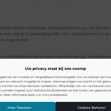
niseer buiten spelletjes zoals badminton, jeu de boules 
ok voor dat je in beweging blijft. Voor de kinderen kun je
s organiseren.
omfortabele stoel en een koel drankje zijn de perfecte
haduw. Zorg dat je een fijn plekje creëert waar je onges
Uw privacy staat bij ons voorop
gebruik van cookies en vergelijkbare technologieën om uw bezoek aan on
an de zomer. Of je nu kiest voor comfortabele ligstoelen
am en relevant mogelijk te maken. Hiermee krijgen we inzicht in het gebru
ctiviteit, er zijn talloze manieren om je leefgenot te ver
en kunnen we onze diensten verbeteren. Afhankelijk van uw voorkeuren ku
uin een zomerse oase!
k worden ingezet voor statistische doeleinden en het tonen van gepersona
s. Meer informatie leest u in ons cookiebeleid.
Alles Toestaan
Cookies Beheren