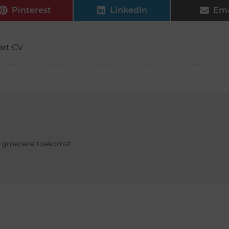
Pinterest
LinkedIn
Ema
rt CV
n groenere toekomst