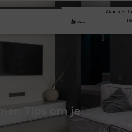
Akoestiek in
Ui
mer: Tips om je