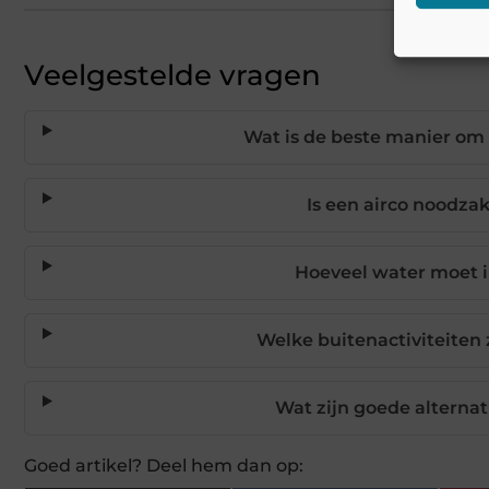
Veelgestelde vragen
Wat is de beste manier om 
Is een airco noodzak
Hoeveel water moet i
Welke buitenactiviteiten
Wat zijn goede alterna
Goed artikel? Deel hem dan op: