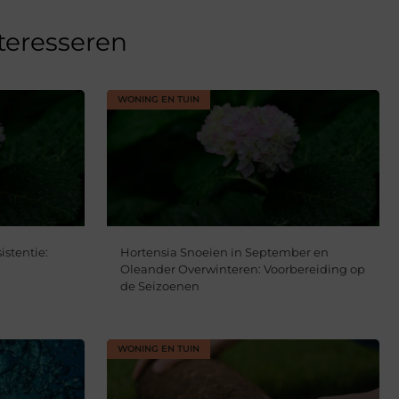
nteresseren
WONING EN TUIN
istentie:
Hortensia Snoeien in September en
Oleander Overwinteren: Voorbereiding op
de Seizoenen
WONING EN TUIN