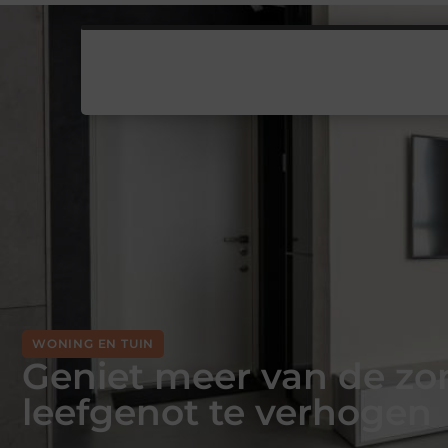
WONING EN TUIN
Geniet meer van de zo
leefgenot te verhogen