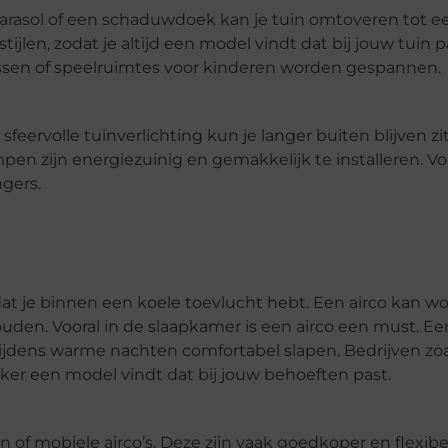
parasol of een schaduwdoek kan je tuin omtoveren tot e
tijlen, zodat je altijd een model vindt dat bij jouw tuin p
ssen of speelruimtes voor kinderen worden gespannen.
eervolle tuinverlichting kun je langer buiten blijven zi
en zijn energiezuinig en gemakkelijk te installeren. V
ngers.
 dat je binnen een koele toevlucht hebt. Een airco kan 
den. Vooral in de slaapkamer is een airco een must. E
 tijdens warme nachten comfortabel slapen. Bedrijven zo
eker een model vindt dat bij jouw behoeften past.
 of mobiele airco’s. Deze zijn vaak goedkoper en flexibe