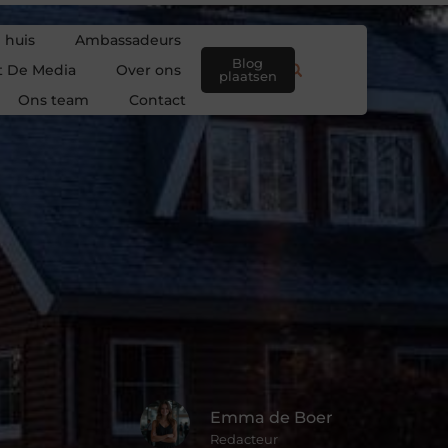
 huis
Ambassadeurs
Blog
t De Media
Over ons
plaatsen
Ons team
Contact
Emma de Boer
Redacteur