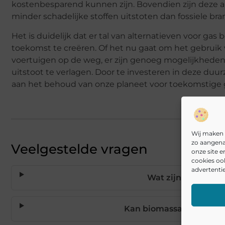
kostenbesparend kunnen zijn. Bovendien zijn deze a
minder schadelijke stoffen uitstoten dan fossiele bra
Het is duidelijk dat er tal van alternatieven voor g
toekomst te creëren. Of het nu gaat om het gebruik van
voertuigen op de weg, er zijn genoeg mogelijkheden
uitstoot te verlagen. Door te investeren in deze du
aan het behoud van onze planeet voor toekomstige g
Wij maken 
zo aangena
Veelgestelde vragen
onze site 
cookies oo
advertentie
Wat zijn de beste 
Kan biomassa echt gas v