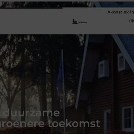
Akoestiek in
Ui
s: duurzame
groenere toekomst