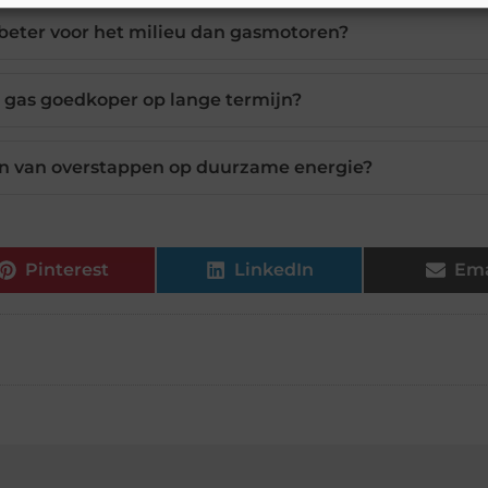
t beter voor het milieu dan gasmotoren?
r gas goedkoper op lange termijn?
n van overstappen op duurzame energie?
Pinterest
LinkedIn
Ema