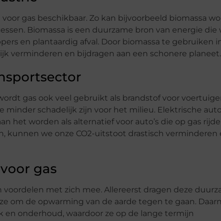
ven voor gas beschikbaar. Zo kan bijvoorbeeld biomassa w
rocessen. Biomassa is een duurzame bron van energie die
pers en plantaardig afval. Door biomassa te gebruiken in
ijk verminderen en bijdragen aan een schonere planeet.
ansportsector
 wordt gas ook veel gebruikt als brandstof voor voertuige
e minder schadelijk zijn voor het milieu. Elektrische auto
an het worden als alternatief voor auto’s die op gas rijd
en, kunnen we onze CO2-uitstoot drastisch verminderen
 voor gas
an voordelen met zich mee. Allereerst dragen deze duur
 ze om de opwarming van de aarde tegen te gaan. Daarna
ik en onderhoud, waardoor ze op de lange termijn