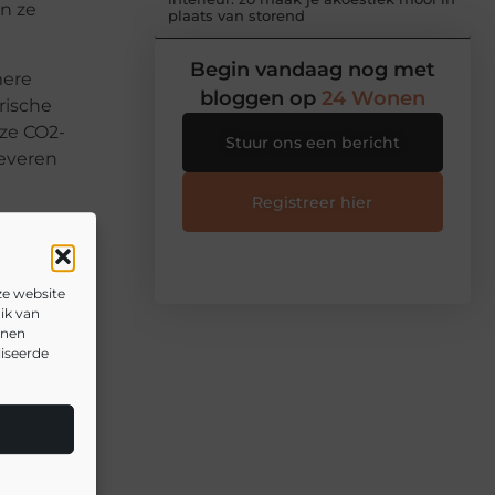
n ze
plaats van storend
Begin vandaag nog met
mere
bloggen op
24 Wonen
rische
ze CO2-
Stuur ons een bericht
leveren
Registreer hier
ze website
ik van
nnen
liseerde
▼
▼