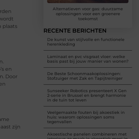
Alternatieven voor gas: duurzame
orden
oplossingen voor een groenere
 wordt
toekomst
 plaats
RECENTE BERICHTEN
De kunst van stijlvolle en functionele
herenkleding
Laminaat en pvc visgraat vloer: welke
n.
basis past bij jouw manier van wonen?
’s en
De Beste Schoonmaakoplossingen:
en. Door
Stofzuiger met Zak en Tapijtreiniger
 en
Sunseeker Robotics presenteert X Gen
2-serie in Brussel en brengt harmonie
in de tuin tot leven
Veelgemaakte fouten bij akoestiek in
huis: waarom oplossingen soms
zame
tegenvallen
ast zijn
Akoestische panelen combineren met
interieur: zo maak je akoestiek mooi in