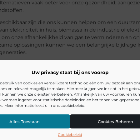
lternatieven vaak beter voor onze gezondheid, aangezie
ndstoffen.
as beschikbaar zijn die ons kunnen helpen om een duurza
 elektriciteit in huis, biomassa in de industrie of elekt
 om onze afhankelijkheid van gas te verminderen en on
urzame oplossingen kunnen we een belangrijke bijdrage 
eneraties.
Uw privacy staat bij ons voorop
gebruik van cookies en vergelijkbare technologieën om uw bezoek aan on
am en relevant mogelijk te maken. Hiermee krijgen we inzicht in het gebru
en kunnen we onze diensten verbeteren. Afhankelijk van uw voorkeuren ku
k worden ingezet voor statistische doeleinden en het tonen van gepersona
s. Meer informatie leest u in ons cookiebeleid.
alternatieven voor gas in huis?
Alles Toestaan
Cookies Beheren
ervangen in industriële processen?
Cookiebeleid