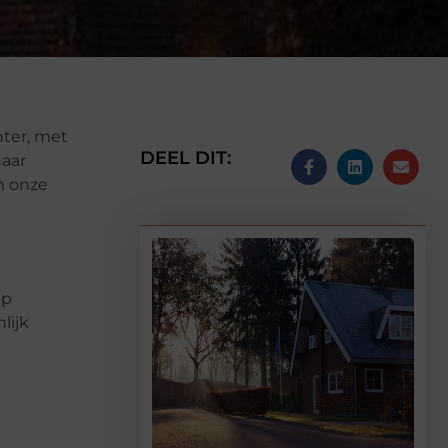
hter, met
DEEL DIT:
naar
m onze
op
lijk