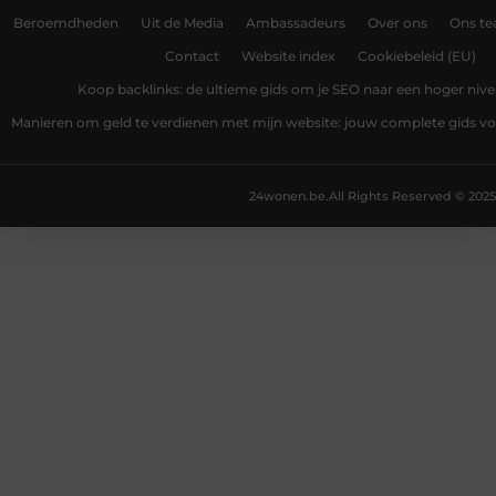
Beroemdheden
Uit de Media
Ambassadeurs
Over ons
Ons t
Contact
Website index
Cookiebeleid (EU)
Koop backlinks: de ultieme gids om je SEO naar een hoger nivea
Manieren om geld te verdienen met mijn website: jouw complete gids v
24wonen.be.
All Rights Reserved © 2025