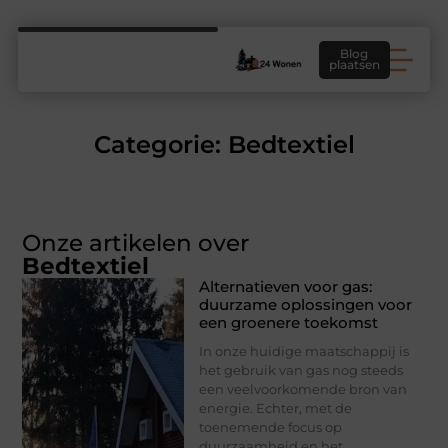
Blog
plaatsen
Categorie: Bedtextiel
Onze artikelen over
Bedtextiel
Alternatieven voor gas:
duurzame oplossingen voor
een groenere toekomst
In onze huidige maatschappij is
het gebruik van gas nog steeds
een veelvoorkomende bron van
energie. Echter, met de
toenemende focus op
duurzaamheid en het