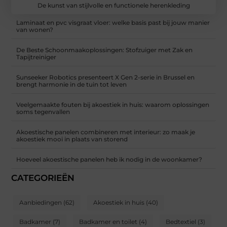
De kunst van stijlvolle en functionele herenkleding
Laminaat en pvc visgraat vloer: welke basis past bij jouw manier
van wonen?
De Beste Schoonmaakoplossingen: Stofzuiger met Zak en
Tapijtreiniger
Sunseeker Robotics presenteert X Gen 2-serie in Brussel en
brengt harmonie in de tuin tot leven
Veelgemaakte fouten bij akoestiek in huis: waarom oplossingen
soms tegenvallen
Akoestische panelen combineren met interieur: zo maak je
akoestiek mooi in plaats van storend
Hoeveel akoestische panelen heb ik nodig in de woonkamer?
CATEGORIEËN
Aanbiedingen
(62)
Akoestiek in huis
(40)
Badkamer
(7)
Badkamer en toilet
(4)
Bedtextiel
(3)