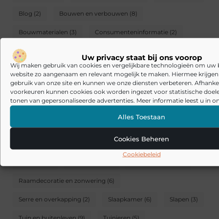
Blog
(2)
Bouwen en verbouwen
(8)
Bouwmaterialen
(3)
Consumenteninformatie
(2)
Dak gevel en schoorsteen
(11)
Uw privacy staat bij ons voorop
Wij maken gebruik van cookies en vergelijkbare technologieën om uw
Decoratie en accessoires
(5)
Design en ontwerp
(6)
website zo aangenaam en relevant mogelijk te maken. Hiermee krijgen w
gebruik van onze site en kunnen we onze diensten verbeteren. Afhankel
Doe-het-zelf
(6)
Duurzaam en gezond wonen
(4)
voorkeuren kunnen cookies ook worden ingezet voor statistische doel
tonen van gepersonaliseerde advertenties. Meer informatie leest u in on
Familie
(3)
Gezond wonen
(5)
Huisdieren
(3)
Alles Toestaan
Huishouden en schoonmaak
(2)
Inrichting
(6)
Cookies Beheren
Isolatie
(3)
Keukens
(2)
Koken eten en drinken
(2)
Cookiebeleid
Meubels
(9)
Onderhoud
(7)
Raamdecoratie
(3)
Raamdecoratie en zonwering
(6)
Serre en overkapping
(2)
Slaapkamer
(6)
Slapen
(3)
Tuin en buitenleven
(9)
Tuinieren
(5)