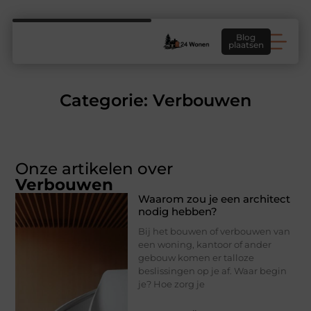
Blog
plaatsen
Categorie: Verbouwen
Onze artikelen over
Verbouwen
Waarom zou je een architect
nodig hebben?
Bij het bouwen of verbouwen van
een woning, kantoor of ander
gebouw komen er talloze
beslissingen op je af. Waar begin
je? Hoe zorg je