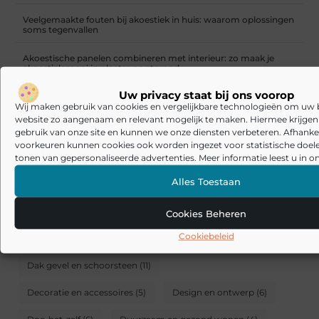
Veelgemaakte fouten bij akoestiek in huis: waarom oplossingen
soms tegenvallen
Akoestische panelen combineren met interieur: zo maak je
akoestiek mooi in plaats van storend
Uw privacy staat bij ons voorop
Hoeveel akoestische panelen heb ik nodig in de woonkamer?
Wij maken gebruik van cookies en vergelijkbare technologieën om uw
website zo aangenaam en relevant mogelijk te maken. Hiermee krijgen w
CATEGORIEËN
gebruik van onze site en kunnen we onze diensten verbeteren. Afhankel
voorkeuren kunnen cookies ook worden ingezet voor statistische doel
Aanbiedingen
(62)
Akoestiek in huis
(40)
tonen van gepersonaliseerde advertenties. Meer informatie leest u in on
Alles Toestaan
Badkamer
(7)
Badkamer en toilet
(4)
Bedtextiel
(3)
Blog
(2)
Bouwen en verbouwen
(8)
Cookies Beheren
Cookiebeleid
Bouwmaterialen
(3)
Consumenteninformatie
(2)
Dak gevel en schoorsteen
(11)
Decoratie en accessoires
(5)
Design en ontwerp
(6)