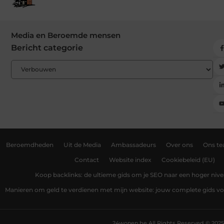
Media en Beroemde mensen
Bericht categorie
Beroemdheden
Uit de Media
Ambassadeurs
Over ons
Ons t
Contact
Website index
Cookiebeleid (EU)
Koop backlinks: de ultieme gids om je SEO naar een hoger nivea
Manieren om geld te verdienen met mijn website: jouw complete gids v
24wonen.be.
All Rights Reserved © 2025