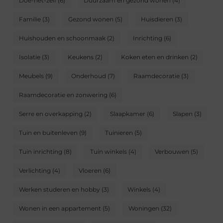
Doe-het-zelf
(6)
Duurzaam en gezond wonen
(4)
Familie
(3)
Gezond wonen
(5)
Huisdieren
(3)
Huishouden en schoonmaak
(2)
Inrichting
(6)
Isolatie
(3)
Keukens
(2)
Koken eten en drinken
(2)
Meubels
(9)
Onderhoud
(7)
Raamdecoratie
(3)
Raamdecoratie en zonwering
(6)
Serre en overkapping
(2)
Slaapkamer
(6)
Slapen
(3)
Tuin en buitenleven
(9)
Tuinieren
(5)
Tuin inrichting
(8)
Tuin winkels
(4)
Verbouwen
(5)
Verlichting
(4)
Vloeren
(6)
Werken studeren en hobby
(3)
Winkels
(4)
Wonen in een appartement
(5)
Woningen
(32)