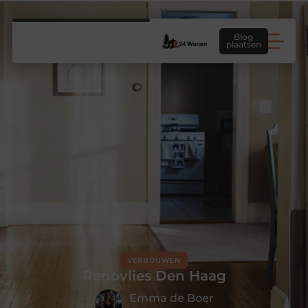
Blog
plaatsen
VERBOUWEN
Renovlies Den Haag
Emma de Boer