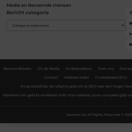
Media en Beroemde mensen
Bericht categorie
Beroemdheden
Uit de Media
Ambassadeurs
Over ons
Ons t
Contact
Website index
Cookiebeleid (EU)
Koop backlinks: de ultieme gids om je SEO naar een hoger nivea
Manieren om geld te verdienen met mijn website: jouw complete gids v
24wonen.be.
All Rights Reserved © 2025