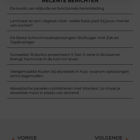
RECENTE BERICHTEN
De kunst van stijlvolle en functionele herenkleding
Laminaat en pvc visgraat vloer: welke basis past bij jouw manier
van wonen?
De Beste Schoonmaakoplossingen: Stofzuiger met Zak en
Tapijtreiniger
Sunseeker Robotics presenteert X Gen 2-serie in Brussel en
brengt harmonie in de tuin tot leven
Veelgemaakte fouten bij akoestiek in huis: waarom oplossingen
soms tegenvallen
Akoestische panelen combineren met interieur: zo maak je
akoestiek mooi in plaats van storend
VORIGE
VOLGENDE