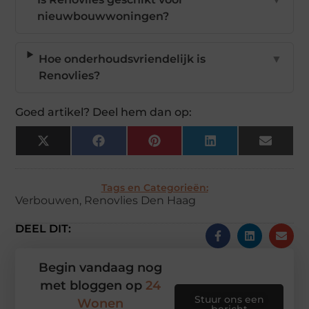
nieuwbouwwoningen?
Hoe onderhoudsvriendelijk is
▼
Renovlies?
Goed artikel? Deel hem dan op:
X
Facebook
Pinterest
LinkedIn
Email
(Twitter)
Tags en Categorieën:
Verbouwen
,
Renovlies Den Haag
DEEL DIT:
Begin vandaag nog
met bloggen op
24
Stuur ons een
Wonen
bericht