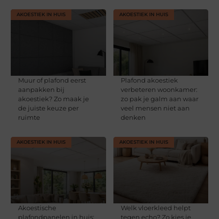
AKOESTIEK IN HUIS
AKOESTIEK IN HUIS
Muur of plafond eerst
Plafond akoestiek
aanpakken bij
verbeteren woonkamer:
akoestiek? Zo maak je
zo pak je galm aan waar
de juiste keuze per
veel mensen niet aan
ruimte
denken
AKOESTIEK IN HUIS
AKOESTIEK IN HUIS
Akoestische
Welk vloerkleed helpt
plafondpanelen in huis:
tegen echo? Zo kies je