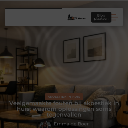
Blog
plaatsen
AKOESTIEK IN HUIS
Veelgemaakte fouten bij akoestiek in
huis: waarom oplossingen soms
tegenvallen
Emma de Boer