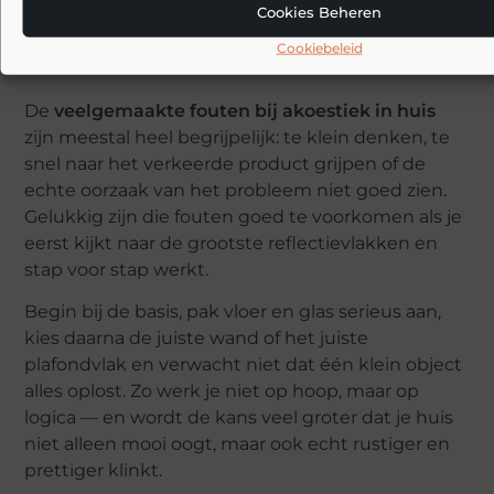
panelen of plafondmaatregelen.
Cookies Beheren
Cookiebeleid
Conclusie
De
veelgemaakte fouten bij akoestiek in huis
zijn meestal heel begrijpelijk: te klein denken, te
snel naar het verkeerde product grijpen of de
echte oorzaak van het probleem niet goed zien.
Gelukkig zijn die fouten goed te voorkomen als je
eerst kijkt naar de grootste reflectievlakken en
stap voor stap werkt.
Begin bij de basis, pak vloer en glas serieus aan,
kies daarna de juiste wand of het juiste
plafondvlak en verwacht niet dat één klein object
alles oplost. Zo werk je niet op hoop, maar op
logica — en wordt de kans veel groter dat je huis
niet alleen mooi oogt, maar ook echt rustiger en
prettiger klinkt.