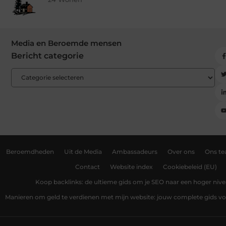
Media en Beroemde mensen
Bericht categorie
Beroemdheden
Uit de Media
Ambassadeurs
Over ons
Ons t
Contact
Website index
Cookiebeleid (EU)
Koop backlinks: de ultieme gids om je SEO naar een hoger nivea
Manieren om geld te verdienen met mijn website: jouw complete gids v