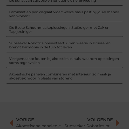
De kunst van stijlvolle en functionele herenkleding
Laminaat en pvc visgraat vloer: welke basis past bij jouw manier
van wonen?
De Beste Schoonmaakoplossingen: Stofzuiger met Zak en
Tapijtreiniger
Sunseeker Robotics presenteert X Gen 2-serie in Brussel en
brengt harmonie in de tuin tot leven
Veelgemaakte fouten bij akoestiek in huis: waarom oplossingen
soms tegenvallen
Akoestische panelen combineren met interieur: zo maak je
akoestiek mooi in plaats van storend
VORIGE
VOLGENDE
Akoestische panelen combineren met interieur: zo maak je akoestiek mooi in plaats van storend
Sunseeker Robotics presenteert X Gen 2-serie in Brussel en brengt harmonie in de tuin tot leven