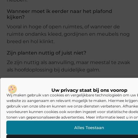
Wanneer moet ik eerder naar het plafond
kijken?
Vooral in hoge of open ruimtes, of wanneer de
ruimte ondanks kleed, gordijnen en meubels nog
breed en hol klinkt.
Zijn planten nuttig of juist niet?
Ze zijn nuttig als aanvulling, maar meestal te zwak
als hoofdoplossing bij duidelijke galm.
Hoe voorkom ik dat ik te weinig doe?
Uw privacy staat bij ons voorop
Denk in relevant oppervlak, niet in kleine losse
Wij maken gebruik van cookies en vergelijkbare technologieën om uw
objecten. Grote reflectievlakken vragen meestal
website zo aangenaam en relevant mogelijk te maken. Hiermee krijgen w
om een grotere of slimmere oplossing.
gebruik van onze site en kunnen we onze diensten verbeteren. Afhankel
voorkeuren kunnen cookies ook worden ingezet voor statistische doel
Hoe begin ik het best?
tonen van gepersonaliseerde advertenties. Meer informatie leest u in on
Meestal met de vloer en het glas, daarna de
Alles Toestaan
belangrijkste wand, en pas daarna met gerichtere