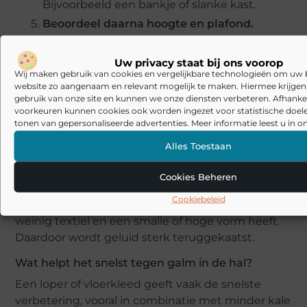
Bijvoorbeeld een bankje of slanke kast.
Beoordeel daarna hoogte en plafond.
Vooral bij een open trap of hoge entree.
Evalueer opnieuw.
Uw privacy staat bij ons voorop
Wij maken gebruik van cookies en vergelijkbare technologieën om uw
Klinkt de hal rustiger, of is een extra
website zo aangenaam en relevant mogelijk te maken. Hiermee krijgen w
gebruik van onze site en kunnen we onze diensten verbeteren. Afhankel
maatregel nodig?
voorkeuren kunnen cookies ook worden ingezet voor statistische doel
tonen van gepersonaliseerde advertenties. Meer informatie leest u in on
Veelgestelde vragen over
Alles Toestaan
akoestiek in hal verbeteren
Cookies Beheren
Waarom galmt mijn hal zo snel?
Cookiebeleid
Omdat een hal vaak een harde vloer, kale muren,
weinig textiel en een smalle of hoge vorm heeft.
Daardoor wordt geluid sterk teruggekaatst.
Wat helpt het snelst tegen galm in de hal?
Een loper of vloerkleed geeft vaak de snelste
verbetering, vooral in combinatie met minder kale