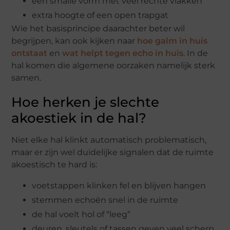
een smalle vorm met veel rechte vlakken
extra hoogte of een open trapgat
Wie het basisprincipe daarachter beter wil
begrijpen, kan ook kijken naar
hoe galm in huis
ontstaat
en
wat helpt tegen echo in huis
. In de
hal komen die algemene oorzaken namelijk sterk
samen.
Hoe herken je slechte
akoestiek in de hal?
Niet elke hal klinkt automatisch problematisch,
maar er zijn wel duidelijke signalen dat de ruimte
akoestisch te hard is:
voetstappen klinken fel en blijven hangen
stemmen echoën snel in de ruimte
de hal voelt hol of “leeg”
deuren, sleutels of tassen geven veel scherp