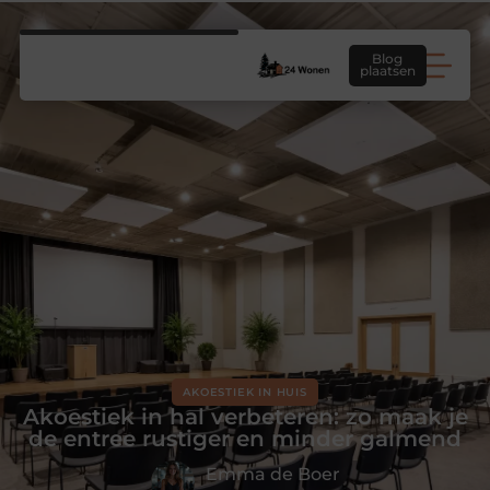
Blog
plaatsen
AKOESTIEK IN HUIS
Akoestiek in hal verbeteren: zo maak je
de entree rustiger en minder galmend
Emma de Boer