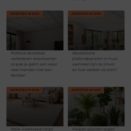
AKOESTIEK IN HUIS
AKOESTIEK IN HUIS
Plafond akoestiek
Akoestische
verbeteren woonkamer:
plafondpanelen in huis:
zo pak je galm aan waar
wanneer zijn ze zinvol
veel mensen niet aan
en hoe werken ze echt?
denken
AKOESTIEK IN HUIS
AKOESTIEK IN HUIS
Welk vloerkleed helpt
Helpen planten tegen