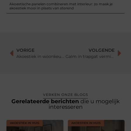
Akoestische panelen combineren met interieur: zo maak je
akoestiek mooi in plaats van storend
VORIGE
VOLGENDE
Akoestiek in woonkeuken verbeteren: zo maak je koken, eten en wonen samen rustiger
Galm in trapgat verminderen: zo maak je een open trapruimte rustiger en comfortabeler
VERKEN ONZE BLOGS
Gerelateerde berichten
die u mogelijk
interesseren
AKOESTIEK IN HUIS
AKOESTIEK IN HUIS