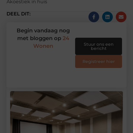
Akoestiek in huis
DEEL DIT:
Begin vandaag nog
met bloggen op
24
Stuur ons een
Wonen
bericht
Registreer hier