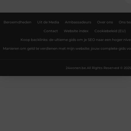
Beroemdheden
Uit de Media
Ambassadeurs
Over ons
Ons t
Contact
Website index
Cookiebeleid (EU)
Koop backlinks: de ultieme gids om je SEO naar een hoger nivea
Manieren om geld te verdienen met mijn website: jouw complete gids v
24wonen.be.
All Rights Reserved © 2025