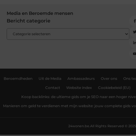
Media en Beroemde mensen
Bericht categorie
Beroemdheden
Uit de Media
Ambassadeurs
Over ons
Ons t
Contact
Website index
Cookiebeleid (EU)
Koop backlinks: de ultieme gids om je SEO naar een hoger nivea
Manieren om geld te verdienen met mijn website: jouw complete gids v
24wonen.be.
All Rights Reserved © 2025