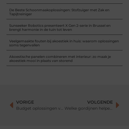
De Beste Schoonmaakoplossingen: Stofzuiger met Zak en
Tapijtreiniger
Sunseeker Robotics presenteert X Gen 2-serie in Brussel en
brengt harmonie in de tuin tot leven
Veelgemaakte fouten bij akoestiek in huis: waarom oplossingen
soms tegenvallen
Akoestische panelen combineren met interieur: zo maak je
akoestiek mooi in plaats van storend
VORIGE
VOLGENDE
Budget oplossingen voor akoestiek in huis: zo verminder je galm zonder grote investering
Welke gordijnen helpen tegen galm? Zo kies je de juiste stof, lengte en plooival