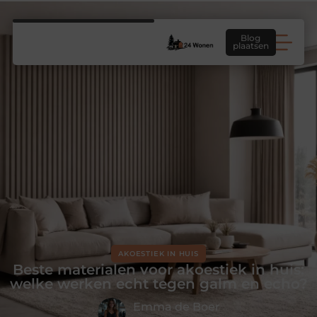
Blog
plaatsen
AKOESTIEK IN HUIS
Beste materialen voor akoestiek in huis:
welke werken echt tegen galm en echo?
Emma de Boer