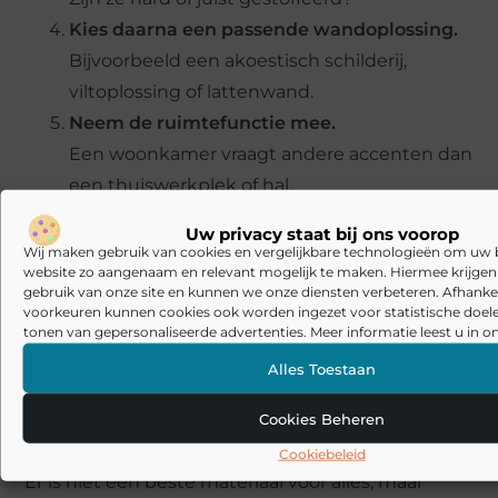
Kies daarna een passende wandoplossing.
Bijvoorbeeld een akoestisch schilderij,
viltoplossing of lattenwand.
Neem de ruimtefunctie mee.
Een woonkamer vraagt andere accenten dan
een thuiswerkplek of hal.
Werk laag voor laag.
Uw privacy staat bij ons voorop
Niet alles hoeft tegelijk, zolang de
Wij maken gebruik van cookies en vergelijkbare technologieën om uw
website zo aangenaam en relevant mogelijk te maken. Hiermee krijgen w
materiaalbalans stap voor stap beter wordt.
gebruik van onze site en kunnen we onze diensten verbeteren. Afhankel
voorkeuren kunnen cookies ook worden ingezet voor statistische doel
Veelgestelde vragen over de
tonen van gepersonaliseerde advertenties. Meer informatie leest u in on
beste materialen voor
Alles Toestaan
akoestiek in huis
Cookies Beheren
Wat is het beste materiaal tegen galm?
Cookiebeleid
Er is niet één beste materiaal voor alles, maar