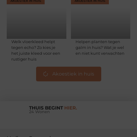
AKOESTIEK IN HUIS
AKOESTIEK IN HUIS
Welk vloerkleed helpt
Helpen planten tegen
tegen echo? Zo kies je
galm in huis? Wat je wel
het juiste kleed voor een
en niet kunt verwachten
rustiger huis
Akoestiek in huis
THUIS BEGINT
HIER.
24 Wonen