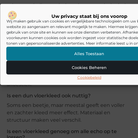
ruimte vaak direct minder scherp en minder hol.
Uw privacy staat bij ons voorop
Wat is belangrijker: formaat of dikte?
Wij maken gebruik van cookies en vergelijkbare technologieën om uw
Meestal is formaat minstens zo belangrijk als
website zo aangenaam en relevant mogelijk te maken. Hiermee krijgen w
gebruik van onze site en kunnen we onze diensten verbeteren. Afhankel
dikte. Een groter vloerkleed dat een echte
voorkeuren kunnen cookies ook worden ingezet voor statistische doel
gebruikszone opvangt, werkt vaak beter dan een
tonen van gepersonaliseerde advertenties. Meer informatie leest u in on
klein dik kleed.
Alles Toestaan
Werkt een vloerkleed in de woonkamer het best?
Cookies Beheren
Vaak wel, omdat daar veel leefgeluid samenkomt
en de vloer meestal een grote rol speelt in de
Cookiebeleid
akoestiek.
Is een dun vloerkleed ook nuttig?
Soms een beetje, maar meestal geeft een voller
en zachter kleed meer effect. Materiaal en
structuur maken veel verschil.
Is een vloerkleed genoeg om alle echo op te
lossen?