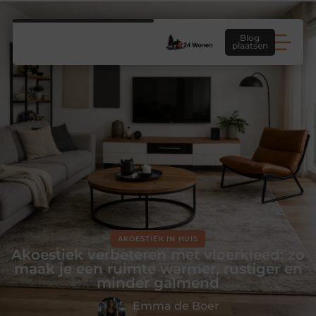
Blog
plaatsen
AKOESTIEK IN HUIS
Akoestiek verbeteren met vloerkleed: zo
maak je een ruimte warmer, rustiger en
minder galmend
Emma de Boer