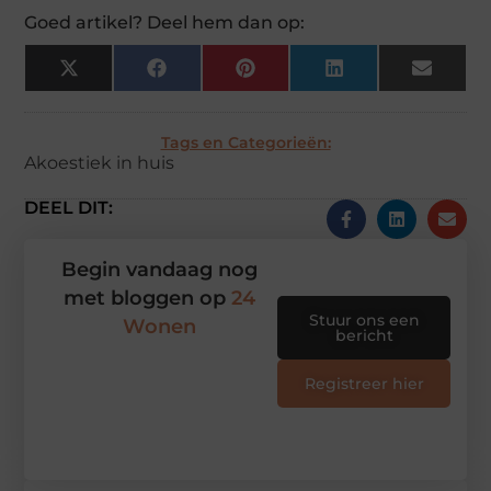
Goed artikel? Deel hem dan op:
X
Facebook
Pinterest
LinkedIn
Email
(Twitter)
Tags en Categorieën:
Akoestiek in huis
DEEL DIT:
Begin vandaag nog
met bloggen op
24
Stuur ons een
Wonen
bericht
Registreer hier