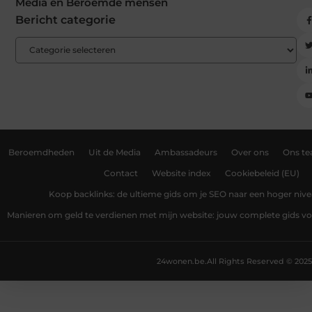
Media en Beroemde mensen
Bericht categorie
Beroemdheden
Uit de Media
Ambassadeurs
Over ons
Ons t
Contact
Website index
Cookiebeleid (EU)
Koop backlinks: de ultieme gids om je SEO naar een hoger nivea
Manieren om geld te verdienen met mijn website: jouw complete gids v
24wonen.be.
All Rights Reserved © 2025