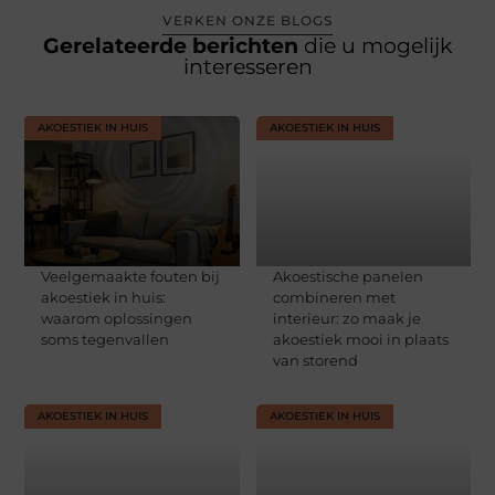
VERKEN ONZE BLOGS
Gerelateerde berichten
die u mogelijk
interesseren
AKOESTIEK IN HUIS
AKOESTIEK IN HUIS
Veelgemaakte fouten bij
Akoestische panelen
akoestiek in huis:
combineren met
waarom oplossingen
interieur: zo maak je
soms tegenvallen
akoestiek mooi in plaats
van storend
AKOESTIEK IN HUIS
AKOESTIEK IN HUIS