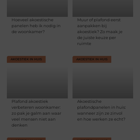
Hoeveel akoestische
Muur of plafond eerst
panelen heb ik nodig in
aanpakken bij
de woonkamer?
akoestiek? Zo maak je
de juiste keuze per
ruimte
AKOESTIEK IN HUIS
AKOESTIEK IN HUIS
Plafond akoestiek
Akoestische
verbeteren woonkamer:
plafondpanelen in huis:
zo pak je galm aan waar
wanneer zijn ze zinvol
veel mensen niet aan
en hoe werken ze echt?
denken