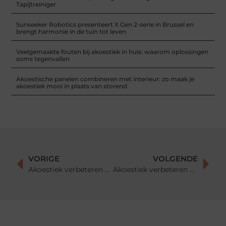
Tapijtreiniger
Sunseeker Robotics presenteert X Gen 2-serie in Brussel en
brengt harmonie in de tuin tot leven
Veelgemaakte fouten bij akoestiek in huis: waarom oplossingen
soms tegenvallen
Akoestische panelen combineren met interieur: zo maak je
akoestiek mooi in plaats van storend
VORIGE
VOLGENDE
Akoestiek verbeteren met gordijnen: zo verminder je galm en maak je een ruimte rustiger
Akoestiek verbeteren met meubels: zo maak je een ruimte rustiger zonder grote ingrepen