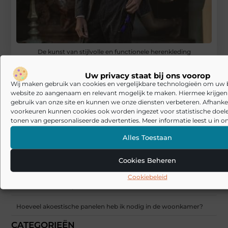
De kunst van stijlvolle en functionele herenkleding
Laminaat en pvc visgraat vloer: welke basis past bij jouw manier
Uw privacy staat bij ons voorop
van wonen?
Wij maken gebruik van cookies en vergelijkbare technologieën om uw
website zo aangenaam en relevant mogelijk te maken. Hiermee krijgen w
De Beste Schoonmaakoplossingen: Stofzuiger met Zak en
gebruik van onze site en kunnen we onze diensten verbeteren. Afhankel
Tapijtreiniger
voorkeuren kunnen cookies ook worden ingezet voor statistische doel
tonen van gepersonaliseerde advertenties. Meer informatie leest u in on
Sunseeker Robotics presenteert X Gen 2-serie in Brussel en
brengt harmonie in de tuin tot leven
Alles Toestaan
Veelgemaakte fouten bij akoestiek in huis: waarom oplossingen
soms tegenvallen
Cookies Beheren
Cookiebeleid
Akoestische panelen combineren met interieur: zo maak je
akoestiek mooi in plaats van storend
Hoeveel akoestische panelen heb ik nodig in de woonkamer?
CATEGORIEËN