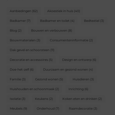
Aanbiedingen
(62)
Akoestiek in huis
(40)
Badkamer
(7)
Badkamer en toilet
(4)
Bedtextiel
(3)
Blog
(2)
Bouwen en verbouwen
(8)
Bouwmaterialen
(3)
Consumenteninformatie
(2)
Dak gevel en schoorsteen
(11)
Decoratie en accessoires
(5)
Design en ontwerp
(6)
Doe-het-zelf
(6)
Duurzaam en gezond wonen
(4)
Familie
(3)
Gezond wonen
(5)
Huisdieren
(3)
Huishouden en schoonmaak
(2)
Inrichting
(6)
Isolatie
(3)
Keukens
(2)
Koken eten en drinken
(2)
Meubels
(9)
Onderhoud
(7)
Raamdecoratie
(3)