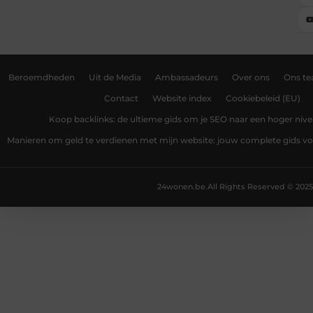
Beroemdheden
Uit de Media
Ambassadeurs
Over ons
Ons t
Contact
Website index
Cookiebeleid (EU)
Koop backlinks: de ultieme gids om je SEO naar een hoger nivea
Manieren om geld te verdienen met mijn website: jouw complete gids v
24wonen.be.
All Rights Reserved © 2025