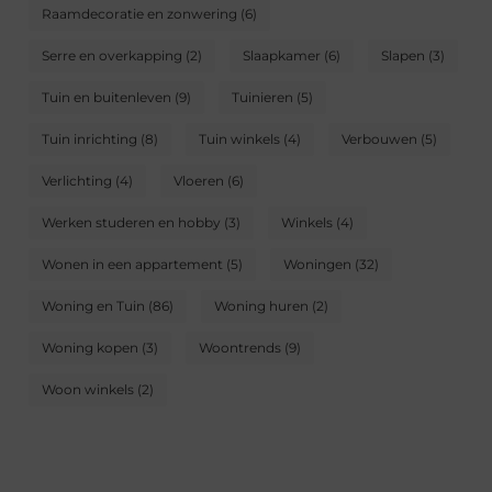
Raamdecoratie en zonwering
(6)
Serre en overkapping
(2)
Slaapkamer
(6)
Slapen
(3)
Tuin en buitenleven
(9)
Tuinieren
(5)
Tuin inrichting
(8)
Tuin winkels
(4)
Verbouwen
(5)
Verlichting
(4)
Vloeren
(6)
Werken studeren en hobby
(3)
Winkels
(4)
Wonen in een appartement
(5)
Woningen
(32)
Woning en Tuin
(86)
Woning huren
(2)
Woning kopen
(3)
Woontrends
(9)
Woon winkels
(2)