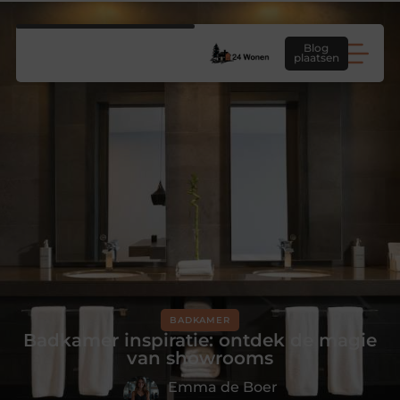
Blog
plaatsen
BADKAMER
Badkamer inspiratie: ontdek de magie
van showrooms
Emma de Boer