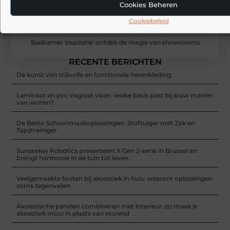
Cookies Beheren
Cookiebeleid
Badkamer inspiratie: ontdek de magie van showrooms
RECENTE BERICHTEN
De kunst van stijlvolle en functionele herenkleding
Laminaat en pvc visgraat vloer: welke basis past bij jouw manier
van wonen?
De Beste Schoonmaakoplossingen: Stofzuiger met Zak en
Tapijtreiniger
Sunseeker Robotics presenteert X Gen 2-serie in Brussel en
brengt harmonie in de tuin tot leven
Veelgemaakte fouten bij akoestiek in huis: waarom oplossingen
soms tegenvallen
Akoestische panelen combineren met interieur: zo maak je
akoestiek mooi in plaats van storend