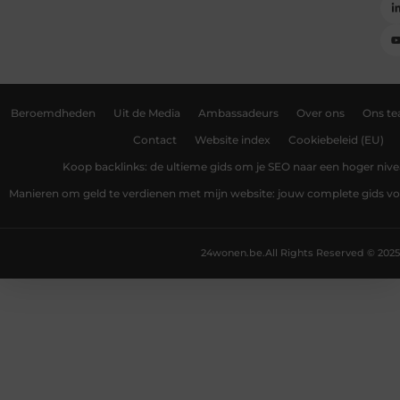
Beroemdheden
Uit de Media
Ambassadeurs
Over ons
Ons t
Contact
Website index
Cookiebeleid (EU)
Koop backlinks: de ultieme gids om je SEO naar een hoger nivea
Manieren om geld te verdienen met mijn website: jouw complete gids v
24wonen.be.
All Rights Reserved © 2025