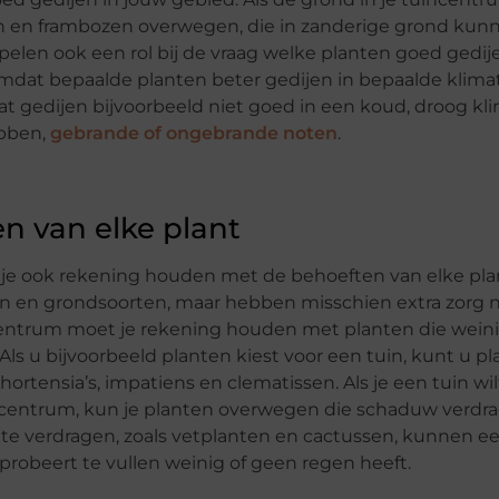
sen en frambozen overwegen, die in zanderige grond kun
elen ook een rol bij de vraag welke planten goed gedije
mdat bepaalde planten beter gedijen in bepaalde klima
t gedijen bijvoorbeeld niet goed in een koud, droog kli
ebben,
gebrande of ongebrande noten
.
n van elke plant
 je ook rekening houden met de behoeften van elke pla
en en grondsoorten, maar hebben misschien extra zorg
incentrum moet je rekening houden met planten die wein
ls u bijvoorbeeld planten kiest voor een tuin, kunt u p
rtensia’s, impatiens en clematissen. Als je een tuin wil
ncentrum, kun je planten overwegen die schaduw verdr
oogte verdragen, zoals vetplanten en cactussen, kunnen 
probeert te vullen weinig of geen regen heeft.