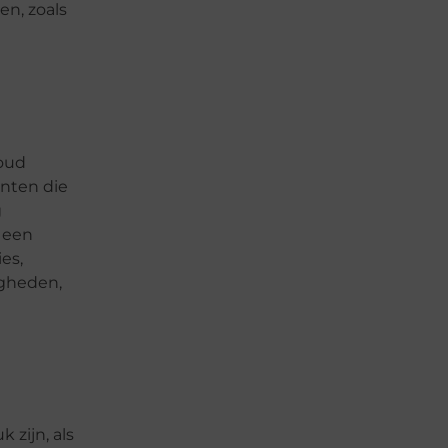
en, zoals
houd
anten die
g
r een
es,
igheden,
 zijn, als