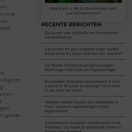
nen
Hoe kiest u de juiste planten voor
uw tuincentrum?
n in je
ten.
RECENTE BERICHTEN
maat,
De kunst van stijlvolle en functionele
herenkleding
Laminaat en pvc visgraat vloer: welke
basis past bij jouw manier van wonen?
De Beste Schoonmaakoplossingen:
Stofzuiger met Zak en Tapijtreiniger
nt.
 nodig om
Sunseeker Robotics presenteert X Gen
2-serie in Brussel en brengt harmonie
ig
in de tuin tot leven
lanten
t
Veelgemaakte fouten bij akoestiek in
huis: waarom oplossingen soms
agen,
tegenvallen
een goede
Akoestische panelen combineren met
interieur: zo maak je akoestiek mooi in
plaats van storend