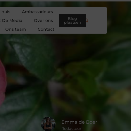
 huis
Ambassadeurs
Blog
t De Media
Over ons
plaatsen
Ons team
Contact
Emma de Boer
Redacteur