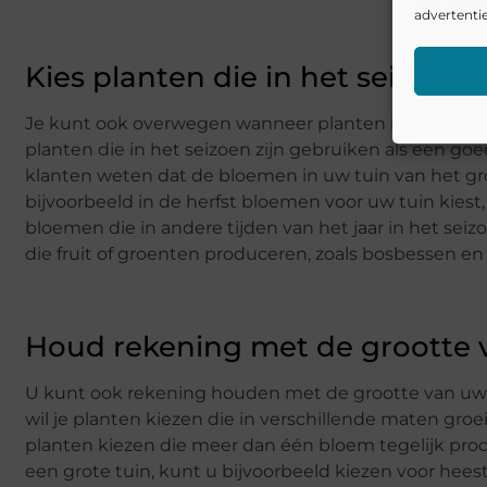
advertentie
Kies planten die in het seizoen z
Je kunt ook overwegen wanneer planten in het seizoe
planten die in het seizoen zijn gebruiken als een g
klanten weten dat de bloemen in uw tuin van het groei
bijvoorbeeld in de herfst bloemen voor uw tuin kiest,
bloemen die in andere tijden van het jaar in het seizo
die fruit of groenten produceren, zoals bosbessen e
Houd rekening met de grootte 
U kunt ook rekening houden met de grootte van uw t
wil je planten kiezen die in verschillende maten groe
planten kiezen die meer dan één bloem tegelijk prod
een grote tuin, kunt u bijvoorbeeld kiezen voor heest