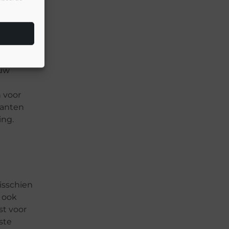
U kunt
 uw
n voor
planten
ing.
isschien
t ook
st voor
ste