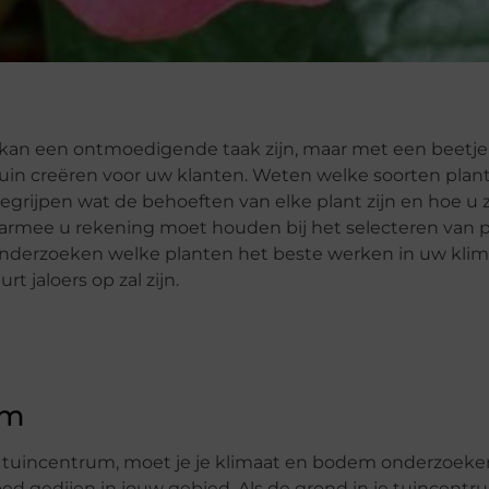
kan een ontmoedigende taak zijn, maar met een beetje
uin creëren voor uw klanten. Weten welke soorten pla
egrijpen wat de behoeften van elke plant zijn en hoe u 
aarmee u rekening moet houden bij het selecteren van 
onderzoeken welke planten het beste werken in uw klim
 jaloers op zal zijn.
em
je tuincentrum, moet je je klimaat en bodem onderzoeke
d gedijen in jouw gebied. Als de grond in je tuincentr