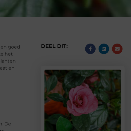
DEEL DIT:
nten goed
ze het
planten
aat en
n. De
um