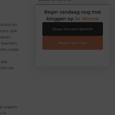
Begin vandaag nog met
bloggen op
24 Wonen
elheid en
Stuur ons een bericht
oeten ook
oldoen
Registreer hier
 klanten.
en, zoals
 die
s om de
at waarin
 in