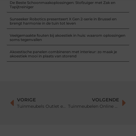
De Beste Schoonmaakoplossingen: Stofzuiger met Zak en
Tapijtreiniger
Sunseeker Robotics presenteert X Gen 2-serie in Brussel en
brengt harmonie in de tuin tot leven
Veelgemaakte fouten bij akoestiek in huis: waarom oplossingen
soms tegenvallen
Akoestische panelen combineren met interieur: zo maak je
akoestiek mooi in plaats van storend
VORIGE
VOLGENDE
Tuinmeubels Outlet en Tuinsets met Korting: Stijlvolle Buitenmeubels voor een Prikkie
Tuinmeubelen Online Kopen: Comfort en Stijl met Een Klik