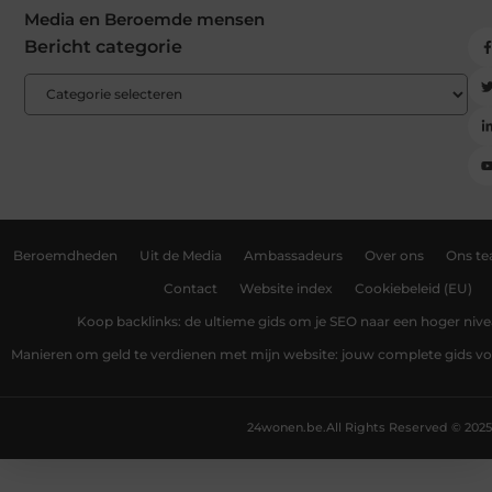
Media en Beroemde mensen
Bericht categorie
Beroemdheden
Uit de Media
Ambassadeurs
Over ons
Ons t
Contact
Website index
Cookiebeleid (EU)
Koop backlinks: de ultieme gids om je SEO naar een hoger nivea
Manieren om geld te verdienen met mijn website: jouw complete gids v
24wonen.be.
All Rights Reserved © 2025