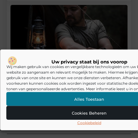
Uw privacy staat bij ons voorop
Wij maken gebruik van cookies en vergelijkbare technologieën om uw
website zo aangenaam en relevant mogelijk te maken. Hiermee krijgen w
gebruik van onze site en kunnen we onze diensten verbeteren. Afhankel
voorkeuren kunnen cookies ook worden ingezet voor statistische doel
Tuingereedschapshop.nl: De Beste Plek voor het Kopen van
tonen van gepersonaliseerde advertenties. Meer informatie leest u in on
Tuingereedschap
Alles Toestaan
RECENTE BERICHTEN
De kunst van stijlvolle en functionele herenkleding
Cookies Beheren
Cookiebeleid
Laminaat en pvc visgraat vloer: welke basis past bij jouw manier
van wonen?