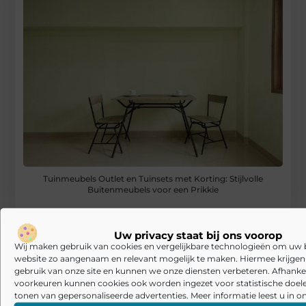
Tuinmeubels Outlet en Tuinsets met Korting: Stijlvolle
Buitenmeubels voor een Prikkie
RECENTE BERICHTEN
De kunst van stijlvolle en functionele herenkleding
Uw privacy staat bij ons voorop
Wij maken gebruik van cookies en vergelijkbare technologieën om uw
website zo aangenaam en relevant mogelijk te maken. Hiermee krijgen w
Laminaat en pvc visgraat vloer: welke basis past bij jouw manier
van wonen?
gebruik van onze site en kunnen we onze diensten verbeteren. Afhankel
voorkeuren kunnen cookies ook worden ingezet voor statistische doel
tonen van gepersonaliseerde advertenties. Meer informatie leest u in on
De Beste Schoonmaakoplossingen: Stofzuiger met Zak en