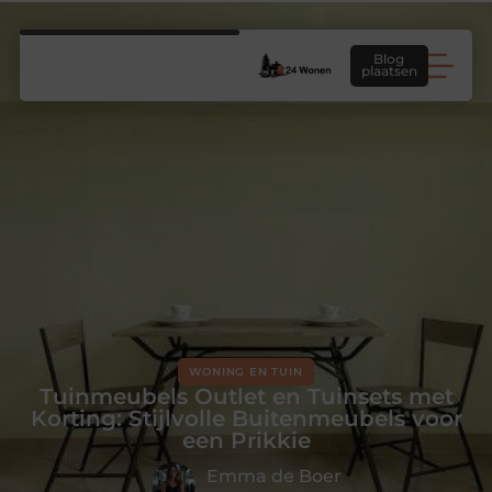
Blog
plaatsen
WONING EN TUIN
Tuinmeubels Outlet en Tuinsets met
Korting: Stijlvolle Buitenmeubels voor
een Prikkie
Emma de Boer