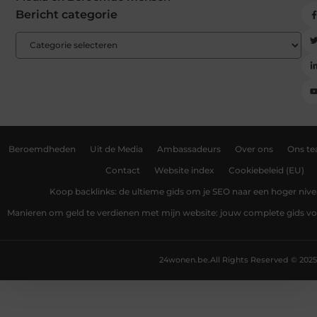
Bericht categorie
Beroemdheden
Uit de Media
Ambassadeurs
Over ons
Ons t
Contact
Website index
Cookiebeleid (EU)
Koop backlinks: de ultieme gids om je SEO naar een hoger nivea
Manieren om geld te verdienen met mijn website: jouw complete gids v
24wonen.be.
All Rights Reserved © 2025