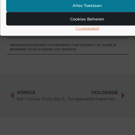
Tapijtreiniger
Alles Toestaan
Sunseeker Robotics presenteert X Gen 2-serie in Brussel en
brengt harmonie in de tuin tot leven
Cookies Beheren
Cookiebeleid
Veelgemaakte fouten bij akoestiek in huis: waarom oplossingen
soms tegenvallen
Akoestische panelen combineren met interieur: zo maak je
akoestiek mooi in plaats van storend
VORIGE
VOLGENDE
Een Cursus Duits Als Springplank: Zelfontwikkeling Door Het Leren Van Duits
Tuingereedschapshop.nl: De Beste Plek voor het Kopen van Tuingereedschap