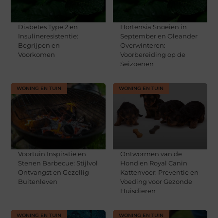
Diabetes Type 2 en
Hortensia Snoeien in
Insulineresistentie:
September en Oleander
Begrijpen en
Overwinteren:
Voorkomen
Voorbereiding op de
Seizoenen
WONING EN TUIN
WONING EN TUIN
Voortuin Inspiratie en
Ontwormen van de
Stenen Barbecue: Stijlvol
Hond en Royal Canin
Ontvangst en Gezellig
Kattenvoer: Preventie en
Buitenleven
Voeding voor Gezonde
Huisdieren
WONING EN TUIN
WONING EN TUIN