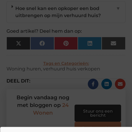
Hoe snel kan een opkoper een bod
▼
uitbrengen op mijn verhuurd huis?
Goed artikel? Deel hem dan op:
X
Facebook
Pinterest
LinkedIn
Email
(Twitter)
Tags en Categorieën:
Woning huren
,
verhuurd huis verkopen
DEEL DIT:
Begin vandaag nog
met bloggen op
24
Stuur ons een
Wonen
bericht
Registreer hier