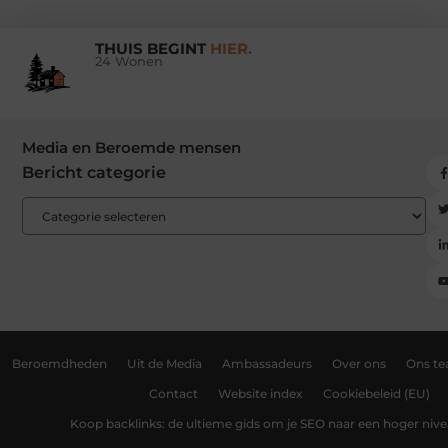
THUIS BEGINT
HIER.
24 Wonen
Media en Beroemde mensen
Bericht categorie
Beroemdheden
Uit de Media
Ambassadeurs
Over ons
Ons t
Contact
Website index
Cookiebeleid (EU)
Koop backlinks: de ultieme gids om je SEO naar een hoger nivea