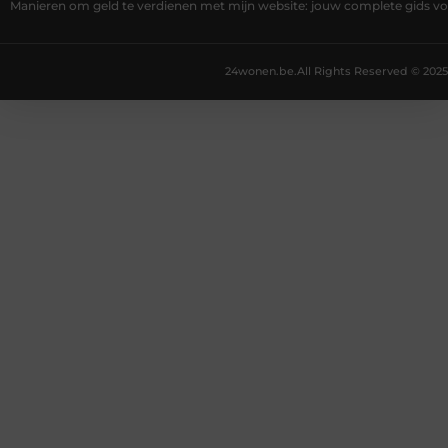
Manieren om geld te verdienen met mijn website: jouw complete gids v
24wonen.be.
All Rights Reserved © 2025