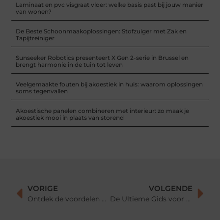
Laminaat en pvc visgraat vloer: welke basis past bij jouw manier
van wonen?
De Beste Schoonmaakoplossingen: Stofzuiger met Zak en
Tapijtreiniger
Sunseeker Robotics presenteert X Gen 2-serie in Brussel en
brengt harmonie in de tuin tot leven
Veelgemaakte fouten bij akoestiek in huis: waarom oplossingen
soms tegenvallen
Akoestische panelen combineren met interieur: zo maak je
akoestiek mooi in plaats van storend
VORIGE
VOLGENDE
Ontdek de voordelen van Fitness24 in Vonkel
De Ultieme Gids voor Moderne Woninginrichting: Tips en Inspiratie