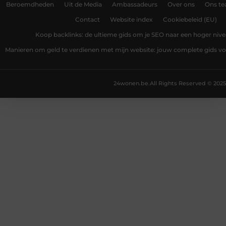
Beroemdheden
Uit de Media
Ambassadeurs
Over ons
Ons t
Contact
Website index
Cookiebeleid (EU)
Koop backlinks: de ultieme gids om je SEO naar een hoger nivea
Manieren om geld te verdienen met mijn website: jouw complete gids v
24wonen.be.
All Rights Reserved © 2025