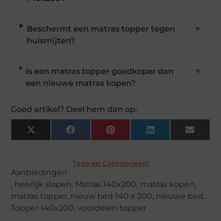
Beschermt een matras topper tegen
▼
huismijten?
Is een matras topper goedkoper dan
▼
een nieuwe matras kopen?
Goed artikel? Deel hem dan op:
X
Facebook
Pinterest
LinkedIn
Email
(Twitter)
Tags en Categorieën:
Aanbiedingen
,
heerlijk slapen
,
Matras 140x200
,
matras kopen
,
matras topper
,
nieuw bed 140 x 200
,
nieuwe bed
,
Topper 140x200
,
voordelen topper