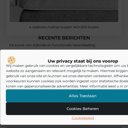
4 redenen matras topper 140×200 kopen
RECENTE BERICHTEN
De kunst van stijlvolle en functionele herenkleding
Laminaat en pvc visgraat vloer: welke basis past bij jouw manier
Uw privacy staat bij ons voorop
van wonen?
Wij maken gebruik van cookies en vergelijkbare technologieën om uw
website zo aangenaam en relevant mogelijk te maken. Hiermee krijgen w
De Beste Schoonmaakoplossingen: Stofzuiger met Zak en
Tapijtreiniger
gebruik van onze site en kunnen we onze diensten verbeteren. Afhankel
voorkeuren kunnen cookies ook worden ingezet voor statistische doel
tonen van gepersonaliseerde advertenties. Meer informatie leest u in on
Sunseeker Robotics presenteert X Gen 2-serie in Brussel en
brengt harmonie in de tuin tot leven
Alles Toestaan
Veelgemaakte fouten bij akoestiek in huis: waarom oplossingen
soms tegenvallen
Cookies Beheren
Cookiebeleid
Akoestische panelen combineren met interieur: zo maak je
akoestiek mooi in plaats van storend