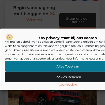
Begin vandaag nog
met bloggen op
24
Stuur ons een
Wonen
bericht
Registreer hier
Uw privacy staat bij ons voorop
Wij maken gebruik van cookies en vergelijkbare technologieën om uw
website zo aangenaam en relevant mogelijk te maken. Hiermee krijgen w
gebruik van onze site en kunnen we onze diensten verbeteren. Afhankel
voorkeuren kunnen cookies ook worden ingezet voor statistische doel
tonen van gepersonaliseerde advertenties. Meer informatie leest u in on
Alles Toestaan
Cookies Beheren
Cookiebeleid