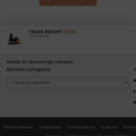
THUIS BEGINT
HIER.
24 Wonen
Media en Beroemde mensen
Bericht categorie
Beroemdheden
Uit de Media
Ambassadeurs
Over ons
Ons t