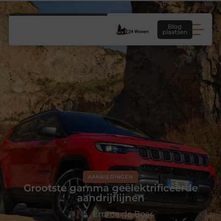
Blog
plaatsen
AANBIEDINGEN
Grootste gamma geëlektrificeerde
aandrijflijnen
Emma de Boer