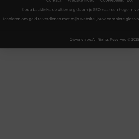
Contact
Website index
Cookiebeleid (EU)
Koop backlinks: de ultieme gids om je SEO naar een hoger nivea
Manieren om geld te verdienen met mijn website: jouw complete gids v
24wonen.be.
All Rights Reserved © 2025