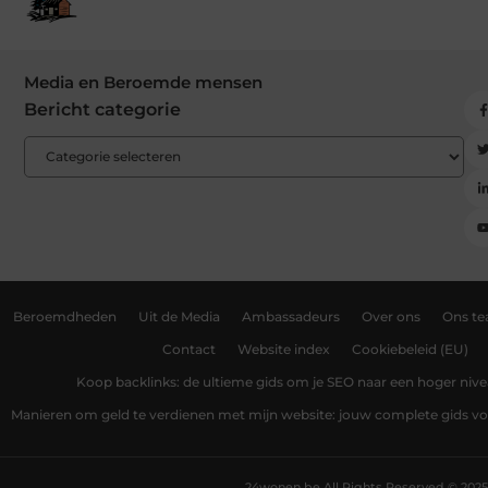
Media en Beroemde mensen
Bericht categorie
Beroemdheden
Uit de Media
Ambassadeurs
Over ons
Ons t
Contact
Website index
Cookiebeleid (EU)
Koop backlinks: de ultieme gids om je SEO naar een hoger nivea
Manieren om geld te verdienen met mijn website: jouw complete gids v
24wonen.be.
All Rights Reserved © 2025