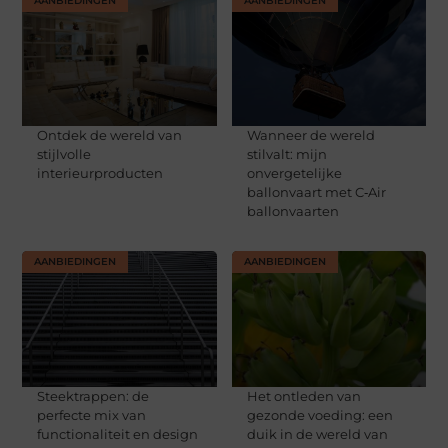
AANBIEDINGEN
AANBIEDINGEN
Ontdek de wereld van
Wanneer de wereld
stijlvolle
stilvalt: mijn
interieurproducten
onvergetelijke
ballonvaart met C‑Air
ballonvaarten
AANBIEDINGEN
AANBIEDINGEN
Steektrappen: de
Het ontleden van
perfecte mix van
gezonde voeding: een
functionaliteit en design
duik in de wereld van