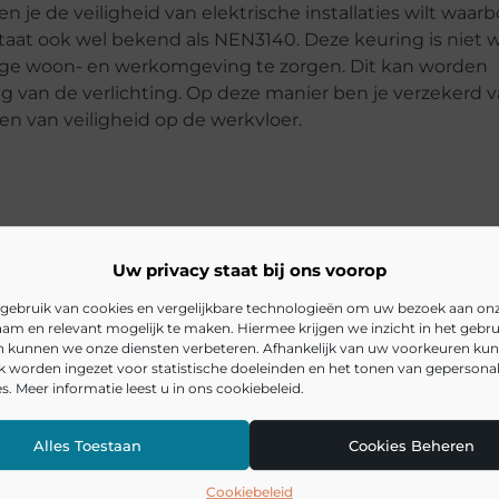
 je de veiligheid van elektrische installaties wilt waarb
staat ook wel bekend als NEN3140. Deze keuring is niet w
eilige woon- en werkomgeving te zorgen. Dit kan worden
 van de verlichting. Op deze manier ben je verzekerd 
n van veiligheid op de werkvloer.
Uw privacy staat bij ons voorop
gebruik van cookies en vergelijkbare technologieën om uw bezoek aan on
am en relevant mogelijk te maken. Hiermee krijgen we inzicht in het gebru
en kunnen we onze diensten verbeteren. Afhankelijk van uw voorkeuren ku
k worden ingezet voor statistische doeleinden en het tonen van gepersona
s. Meer informatie leest u in ons cookiebeleid.
idsrisico's van LED verlichting?
Alles Toestaan
Cookies Beheren
g aan bepaalde normen voldoen?
Cookiebeleid