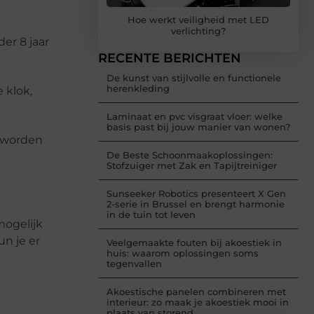
Hoe werkt veiligheid met LED
verlichting?
er 8 jaar
RECENTE BERICHTEN
De kunst van stijlvolle en functionele
herenkleding
 klok,
Laminaat en pvc visgraat vloer: welke
basis past bij jouw manier van wonen?
n worden
De Beste Schoonmaakoplossingen:
Stofzuiger met Zak en Tapijtreiniger
Sunseeker Robotics presenteert X Gen
2-serie in Brussel en brengt harmonie
in de tuin tot leven
mogelijk
n je er
Veelgemaakte fouten bij akoestiek in
huis: waarom oplossingen soms
tegenvallen
Akoestische panelen combineren met
interieur: zo maak je akoestiek mooi in
plaats van storend