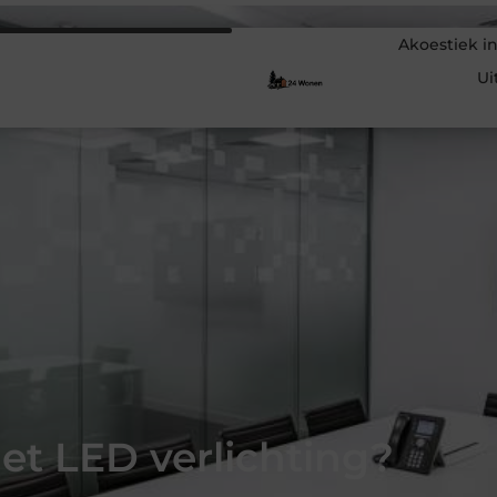
Akoestiek in
Ui
et LED verlichting?