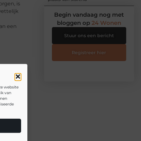
orgen, is
ettelijk
Begin vandaag nog met
bloggen op
24 Wonen
van een
Stuur ons een bericht
Registreer hier
ze website
ik van
nnen
liseerde
▼
▼