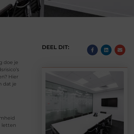
DEEL DIT:
g doe je
risico’s
en? Hier
 dat je
amheid
e letten