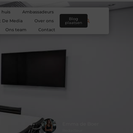
 huis
Ambassadeurs
Blog
t De Media
Over ons
plaatsen
Ons team
Contact
Emma de Boer
Redacteur