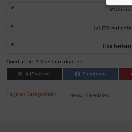
Wat is e
Is LED verlicht
Hoe herken 
Goed artikel? Deel hem dan op:
X (Twitter)
Facebook
Tags en Categorieën:
Bouwmaterialen