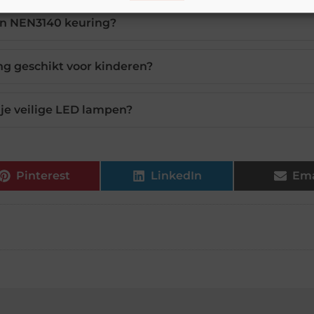
en NEN3140 keuring?
ing geschikt voor kinderen?
je veilige LED lampen?
Pinterest
LinkedIn
Ema