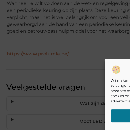
Wanneer je wilt voldoen aan de wet- en regelgeving en
een periodieke keuring op zijn plaats. Deze keuring 
verplicht, maar het is wel belangrijk om voor een v
gewaarborgd aan de hand van een periodieke keuring
goed en betrouwbaar hulpmiddel voor het waarborge
https://www.prolumia.be/
Wij maken 
Veelgestelde vragen
zo aangena
onze site 
cookies oo
advertentie
Wat zijn de gezondhe
Moet LED verlichtin