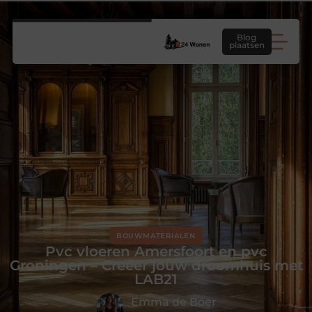
Blog
plaatsen
BOUWMATERIALEN
Pvc vloeren Amersfoort en pvc
Groningen – Creëer jouw droomhuis met
LAB21
Emma de Boer