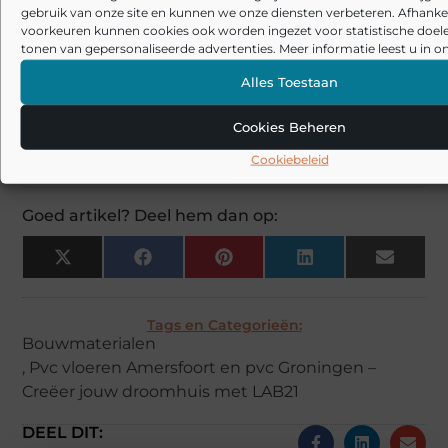
LAB21?
gebruik van onze site en kunnen we onze diensten verbeteren. Afhankel
voorkeuren kunnen cookies ook worden ingezet voor statistische doel
tonen van gepersonaliseerde advertenties. Meer informatie leest u in on
Hoe onderhoud ik mijn pvc vloer?
▼
Alles Toestaan
Cookies Beheren
Kan ik mijn pvc vloer in LAB21
▼
Cookiebeleid
showrooms bekijken?
Goed artikel? Deel hem dan op:
X
Facebook
Pinterest
LinkedIn
Email
(Twitter)
Tags en Categorieën:
Bouwmaterialen
,
Pvc vloeren Amersfoort en pvc Groningen –
Creëer jouw droomhuis met LAB21
DEEL DIT: