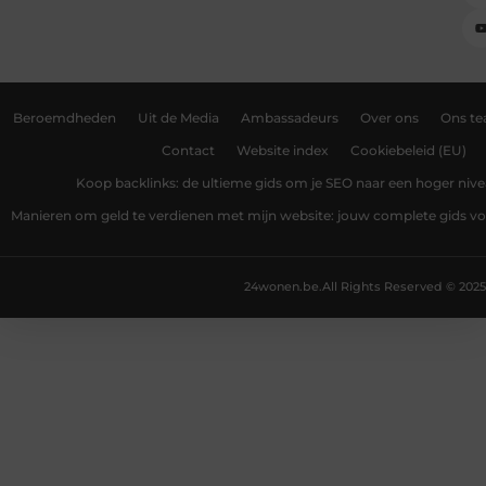
Beroemdheden
Uit de Media
Ambassadeurs
Over ons
Ons t
Contact
Website index
Cookiebeleid (EU)
Koop backlinks: de ultieme gids om je SEO naar een hoger nivea
Manieren om geld te verdienen met mijn website: jouw complete gids v
24wonen.be.
All Rights Reserved © 2025