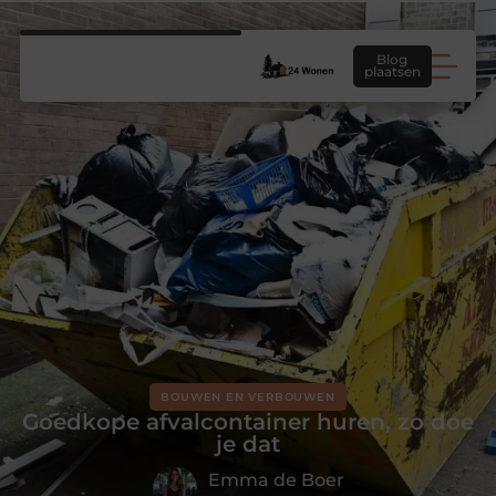
Blog
plaatsen
BOUWEN EN VERBOUWEN
Goedkope afvalcontainer huren, zo doe
je dat
Emma de Boer