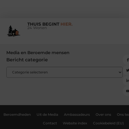
THUIS BEGINT
HIER.
24 Wonen
Media en Beroemde mensen
Bericht categorie
Beroemdheden
Uit de Media
Ambassadeurs
Over ons
Ons t
Contact
Website index
Cookiebeleid (EU)