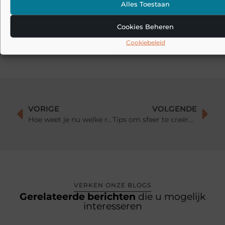
Veelgemaakte fouten bij akoestiek in huis: waarom oplossingen
Alles Toestaan
soms tegenvallen
Cookies Beheren
Akoestische panelen combineren met interieur: zo maak je
akoestiek mooi in plaats van storend
Cookiebeleid
VORIGE
VOLGENDE
Hoe weet je nu welke ramen goed isoleren en welke niet?
Tips om sfeer te creëren in je woning:
VERKEN ONZE BLOGS
Gerelateerde berichten
die u mogelijk
interesseren