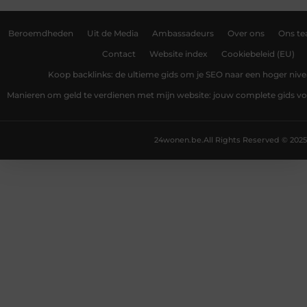
Beroemdheden
Uit de Media
Ambassadeurs
Over ons
Ons t
Contact
Website index
Cookiebeleid (EU)
Koop backlinks: de ultieme gids om je SEO naar een hoger nivea
Manieren om geld te verdienen met mijn website: jouw complete gids v
24wonen.be.
All Rights Reserved © 2025