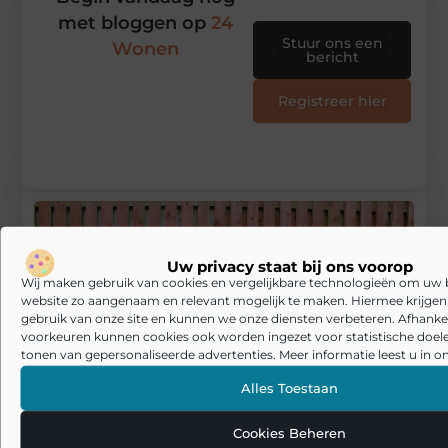
met bloggen op
24
Stuur ons een
Wonen
bericht
Registreer hier
Uw privacy staat bij ons voorop
Wij maken gebruik van cookies en vergelijkbare technologieën om uw
website zo aangenaam en relevant mogelijk te maken. Hiermee krijgen w
gebruik van onze site en kunnen we onze diensten verbeteren. Afhankel
voorkeuren kunnen cookies ook worden ingezet voor statistische doel
tonen van gepersonaliseerde advertenties. Meer informatie leest u in on
Alles Toestaan
Cookies Beheren