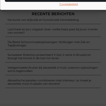
Cookiebeleid
Gun je gft-container een schoonmaakbeurt
RECENTE BERICHTEN
De kunst van stijlvolle en functionele herenkleding
Laminaat en pvc visgraat vloer: welke basis past bij jouw manier
van wonen?
De Beste Schoonmaakoplossingen: Stofzuiger met Zak en
Tapijtreiniger
Sunseeker Robotics presenteert X Gen 2-serie in Brussel en
brengt harmonie in de tuin tot leven
Veelgemaakte fouten bij akoestiek in huis: waarom oplossingen
soms tegenvallen
Akoestische panelen combineren met interieur: zo maak je
akoestiek mooi in plaats van storend