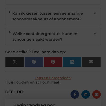
Kan ik kiezen tussen een eenmalige
▼
schoonmaakbeurt of abonnement?
Welke containergroottes kunnen
▼
schoongemaakt worden?
Goed artikel? Deel hem dan op:
X
Facebook
Pinterest
LinkedIn
Email
(Twitter)
Tags en Categorieën:
Huishouden en schoonmaak
DEEL DIT:
Begin vandaag nog