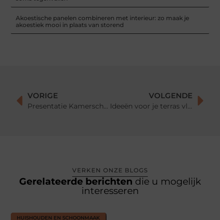
Akoestische panelen combineren met interieur: zo maak je
akoestiek mooi in plaats van storend
VORIGE
VOLGENDE
Presentatie Kamerschermen, waar gebruik je die voor?
Ideeën voor je terras vloer
VERKEN ONZE BLOGS
Gerelateerde berichten
die u mogelijk
interesseren
HUISHOUDEN EN SCHOONMAAK