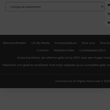
Beroemdheden
Uit de Media
Ambassadeurs
Over ons
Ons t
Contact
Website index
Cookiebeleid (EU)
Koop backlinks: de ultieme gids om je SEO naar een hoger nivea
Manieren om geld te verdienen met mijn website: jouw complete gids v
24wonen.be.
All Rights Reserved © 2025