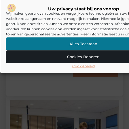
Tags en Categorieën:
Uw privacy staat bij ons voorop
Huishouden en schoonmaak
Wij maken gebruik van cookies en vergelijkbare technologieën om uw
website zo aangenaam en relevant mogelijk te maken. Hiermee krijgen w
gebruik van onze site en kunnen we onze diensten verbeteren. Afhankel
DEEL DIT:
voorkeuren kunnen cookies ook worden ingezet voor statistische doel
tonen van gepersonaliseerde advertenties. Meer informatie leest u in on
Begin vandaag nog
Alles Toestaan
met bloggen op
24
Stuur ons een
Wonen
Cookies Beheren
bericht
Cookiebeleid
Registreer hier