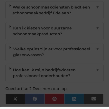
Welke schoonmaakdiensten biedt een
▼
schoonmaakbedrijf Ede aan?
Kan ik kiezen voor duurzame
▼
schoonmaakproducten?
Welke opties zijn er voor professioneel
▼
glazenwassen?
Hoe kan ik mijn bedrijfsvloeren
▼
professioneel onderhouden?
Goed artikel? Deel hem dan op:
X
Facebook
Pinterest
LinkedIn
Email
(Twitter)