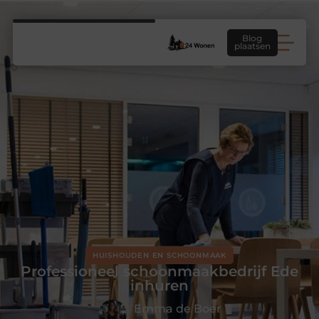
Blog
plaatsen
HUISHOUDEN EN SCHOONMAAK
Professioneel schoonmaakbedrijf Ede
inhuren
Emma de Boer