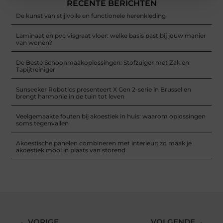
RECENTE BERICHTEN
De kunst van stijlvolle en functionele herenkleding
Laminaat en pvc visgraat vloer: welke basis past bij jouw manier
van wonen?
De Beste Schoonmaakoplossingen: Stofzuiger met Zak en
Tapijtreiniger
Sunseeker Robotics presenteert X Gen 2-serie in Brussel en
brengt harmonie in de tuin tot leven
Veelgemaakte fouten bij akoestiek in huis: waarom oplossingen
soms tegenvallen
Akoestische panelen combineren met interieur: zo maak je
akoestiek mooi in plaats van storend
VORIGE
VOLGENDE