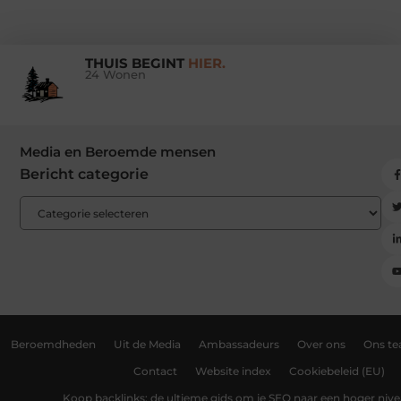
THUIS BEGINT
HIER.
24 Wonen
Media en Beroemde mensen
Bericht categorie
Beroemdheden
Uit de Media
Ambassadeurs
Over ons
Ons t
Contact
Website index
Cookiebeleid (EU)
Koop backlinks: de ultieme gids om je SEO naar een hoger nivea