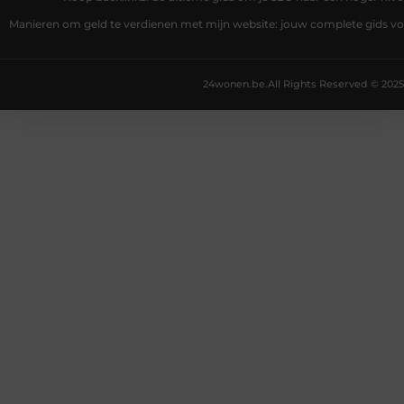
Manieren om geld te verdienen met mijn website: jouw complete gids v
24wonen.be.
All Rights Reserved © 2025