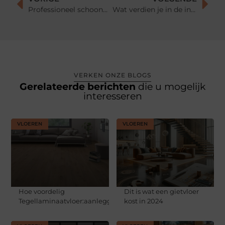
Professioneel schoonmaakbedrijf Ede inhuren
Wat verdien je in de installatietechniek?
VERKEN ONZE BLOGS
Gerelateerde berichten
die u mogelijk
interesseren
VLOEREN
VLOEREN
Hoe voordelig
Dit is wat een gietvloer
Tegellaminaatvloer:aanleggen?
kost in 2024