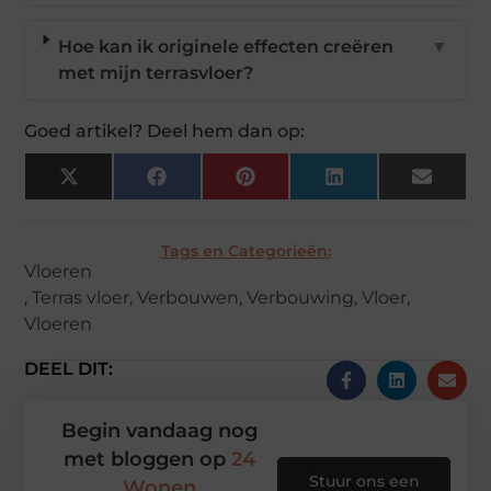
Hoe kan ik originele effecten creëren
▼
met mijn terrasvloer?
Goed artikel? Deel hem dan op:
X
Facebook
Pinterest
LinkedIn
Email
(Twitter)
Tags en Categorieën:
Vloeren
,
Terras vloer
,
Verbouwen
,
Verbouwing
,
Vloer
,
Vloeren
DEEL DIT:
Begin vandaag nog
met bloggen op
24
Stuur ons een
Wonen