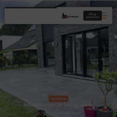
Blog
plaatsen
VLOEREN
Ideeën voor je terras vloer
Emma de Boer