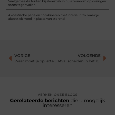
Veelgemaakte fouten bij akoestiek in huis: waarom oplossingen
soms tegenvallen
Akoestische panelen combineren met interieur: zo maak je
akoestiek mooi in plaats van storend
VORIGE
VOLGENDE
Waar moet je op letten bij het hangen van jassen op de kapstok?
Afval scheiden in het bedrijf: alle mogelijkheden op een rijtje
VERKEN ONZE BLOGS
Gerelateerde berichten
die u mogelijk
interesseren