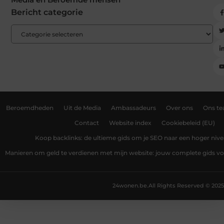
Bericht categorie
Beroemdheden
Uit de Media
Ambassadeurs
Over ons
Ons t
Contact
Website index
Cookiebeleid (EU)
Koop backlinks: de ultieme gids om je SEO naar een hoger nivea
Manieren om geld te verdienen met mijn website: jouw complete gids v
24wonen.be.
All Rights Reserved © 2025