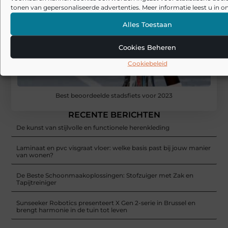
tonen van gepersonaliseerde advertenties. Meer informatie leest u in on
Alles Toestaan
Cookies Beheren
Cookiebeleid
Best beoordeelde stadsfiets voor 2023
RECENTE BERICHTEN
De kunst van stijlvolle en functionele herenkleding
Laminaat en pvc visgraat vloer: welke basis past bij jouw manier
van wonen?
De Beste Schoonmaakoplossingen: Stofzuiger met Zak en
Tapijtreiniger
Sunseeker Robotics presenteert X Gen 2-serie in Brussel en
brengt harmonie in de tuin tot leven