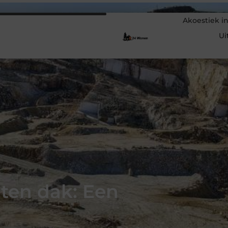
Akoestiek in
Ui
ten dak: Een