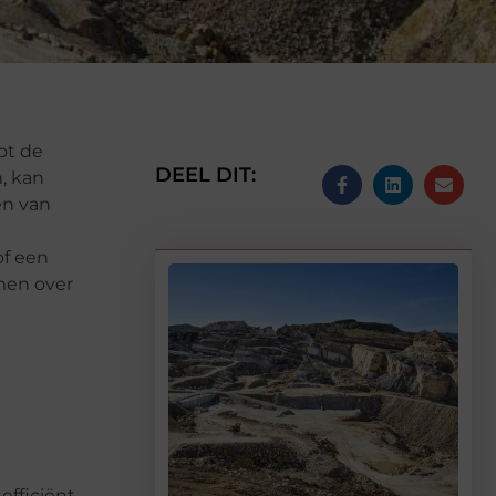
ot de
DEEL DIT:
, kan
en van
of een
men over
efficiënt