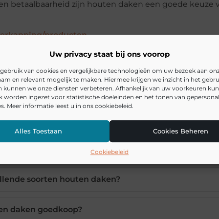
en betaalbaarheid zijn houten daken een goede keuze v
verkapping/producten
Uw privacy staat bij ons voorop
gebruik van cookies en vergelijkbare technologieën om uw bezoek aan on
am en relevant mogelijk te maken. Hiermee krijgen we inzicht in het gebru
en kunnen we onze diensten verbeteren. Afhankelijk van uw voorkeuren ku
k worden ingezet voor statistische doeleinden en het tonen van gepersona
s. Meer informatie leest u in ons cookiebeleid.
rdelen van een houten dak?
Alles Toestaan
Cookies Beheren
at een houten dak mee?
Cookiebeleid
illende soorten houten daken?
ten daken goedkoop?