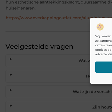
hun esthetische aantrekkingskracht, duurzaamheid 
huiseigenaren.
https://www.overkappingoutlet.com/aluminium-o
Wij maken 
zo aangena
Veelgestelde vragen
onze site 
cookies oo
advertentie
Wat zijn de voo
Hoe lang ga
Wat zijn de versch
Zijn hou