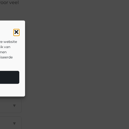
oor veel
ze website
ik van
nnen
liseerde
▼
▼
▼
▼