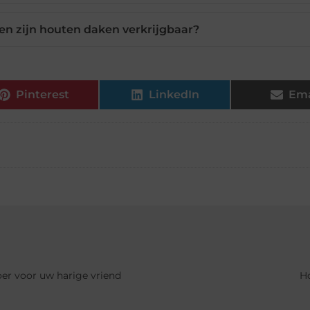
ren zijn houten daken verkrijgbaar?
Pinterest
LinkedIn
Ema
oer voor uw harige vriend
Ho