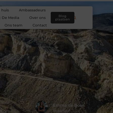
 huis
Ambassadeurs
Blog
t De Media
Over ons
plaatsen
Ons team
Contact
Emma de Boer
Redacteur