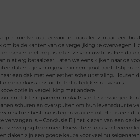
jk op te merken dat er voor- en nadelen zijn aan een hou
jk om beide kanten van de vergelijking te overwegen. H
 misschien niet de juiste keuze voor uw huis. Een dak
en niet erg betaalbaar. Laten we eens kijken naar de vo
en daken zijn verkrijgbaar in een groot aantal stijlen e
 naar een dak met een esthetische uitstraling. Houten d
t die naadloos aansluit bij het uiterlijk van uw huis. –
dkope optie in vergelijking met andere
outen dak te repareren in plaats van te vervangen, kan
spanen schuren en overspuiten om hun levensduur te ve
 van nature bestand is tegen vuur en rot. Het is een d
te vervangen is. – Conclusie Bij het kiezen van een dak
e in overweging te nemen. Hoewel een dak veel voordelen 
ten daken zijn een goede keuze voor veel huiseigenaren