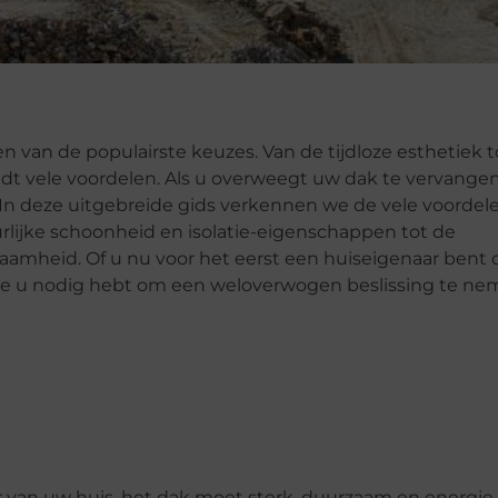
 van de populairste keuzes. Van de tijdloze esthetiek t
 vele voordelen. Als u overweegt uw dak te vervangen
 In deze uitgebreide gids verkennen we de vele voordel
urlijke schoonheid en isolatie-eigenschappen tot de
mheid. Of u nu voor het eerst een huiseigenaar bent 
die u nodig hebt om een weloverwogen beslissing te ne
van uw huis, het dak moet sterk, duurzaam en energie-