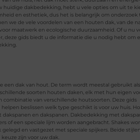
w huidige dakbedekking, hebt u vele opties om uit te ki
amheid en esthetiek, dus het is belangrijk om onderzoek
nen we de vele voordelen van een houten dak, van de na
 voor maatwerk en ecologische duurzaamheid. Of u nu v
, deze gids biedt u de informatie die u nodig hebt om 
ekking.
 een dak van hout. De term wordt meestal gebruikt al
erschillende soorten houten daken, elk met hun eigen vo
n combinatie van verschillende houtsoorten. Deze gids
 helpen beslissen welk type geschikt is voor uw huis. H
 met dakspanen en dakspanen. Dakbedekking met daksp
ers of een speciale lijm worden aangebracht. Shakes wo
elegd en vastgezet met speciale spijkers. Beide stijlen 
keuze zijn voor uw dak.