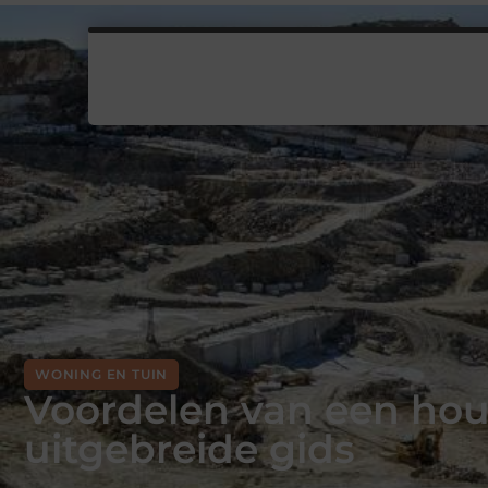
WONING EN TUIN
Voordelen van een hou
uitgebreide gids