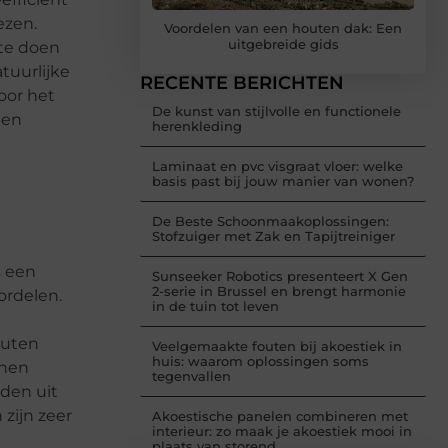
ezen.
Voordelen van een houten dak: Een
uitgebreide gids
 te doen
tuurlijke
RECENTE BERICHTEN
oor het
De kunst van stijlvolle en functionele
een
herenkleding
Laminaat en pvc visgraat vloer: welke
basis past bij jouw manier van wonen?
De Beste Schoonmaakoplossingen:
Stofzuiger met Zak en Tapijtreiniger
s een
Sunseeker Robotics presenteert X Gen
2-serie in Brussel en brengt harmonie
ordelen.
in de tuin tot leven
outen
Veelgemaakte fouten bij akoestiek in
huis: waarom oplossingen soms
anen
tegenvallen
rden uit
zijn zeer
Akoestische panelen combineren met
interieur: zo maak je akoestiek mooi in
plaats van storend