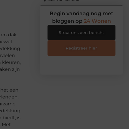
Begin vandaag nog met
bloggen op
24 Wonen
Stuur ons een bericht
ten dak.
oewel
Registreer hier
bedekking
ordelen
n kleuren,
aken zijn
 het een
rlengen.
uurzame
bedekking
biedt, is
. Met