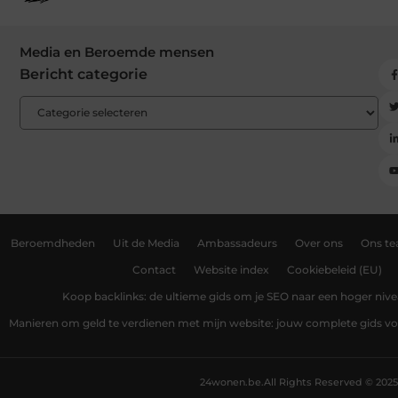
Media en Beroemde mensen
Bericht categorie
Beroemdheden
Uit de Media
Ambassadeurs
Over ons
Ons t
Contact
Website index
Cookiebeleid (EU)
Koop backlinks: de ultieme gids om je SEO naar een hoger nivea
Manieren om geld te verdienen met mijn website: jouw complete gids v
24wonen.be.
All Rights Reserved © 2025