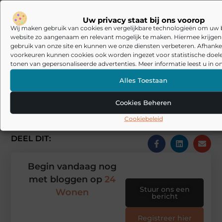
Welke Nissan-modellen zijn het
▼
Uw privacy staat bij ons voorop
populairst in Nederland?
Wij maken gebruik van cookies en vergelijkbare technologieën om uw
website zo aangenaam en relevant mogelijk te maken. Hiermee krijgen w
gebruik van onze site en kunnen we onze diensten verbeteren. Afhankel
Goed artikel? Deel hem dan op:
voorkeuren kunnen cookies ook worden ingezet voor statistische doel
tonen van gepersonaliseerde advertenties. Meer informatie leest u in on
X
Facebook
Pinterest
LinkedIn
Email
Alles Toestaan
(Twitter)
Cookies Beheren
Tags en Categorieën:
Aanbiedingen
Cookiebeleid
DEEL DIT:
Begin vandaag nog
met bloggen op
24
Stuur ons een
Wonen
bericht
Registreer hier