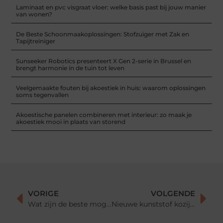
Laminaat en pvc visgraat vloer: welke basis past bij jouw manier
van wonen?
De Beste Schoonmaakoplossingen: Stofzuiger met Zak en
Tapijtreiniger
Sunseeker Robotics presenteert X Gen 2-serie in Brussel en
brengt harmonie in de tuin tot leven
Veelgemaakte fouten bij akoestiek in huis: waarom oplossingen
soms tegenvallen
Akoestische panelen combineren met interieur: zo maak je
akoestiek mooi in plaats van storend
VORIGE
VOLGENDE
Wat zijn de beste mogelijkheden bij computer onderdelen,lees hier meer over moederborden en pc’s
Nieuwe kunststof kozijnen in Almere