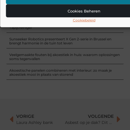
Laminaat en pvc visgraat vloer: welke basis past bij jouw manier
Cookies Beheren
van wonen?
Cookiebeleid
De Beste Schoonmaakoplossingen: Stofzuiger met Zak en
Tapijtreiniger
Sunseeker Robotics presenteert X Gen 2-serie in Brussel en
brengt harmonie in de tuin tot leven
Veelgemaakte fouten bij akoestiek in huis: waarom oplossingen
soms tegenvallen
Akoestische panelen combineren met interieur: zo maak je
akoestiek mooi in plaats van storend
VORIGE
VOLGENDE
Laura Ashley bank
Asbest op je dak? Dit moet je weten voor je begint aan dakwerken