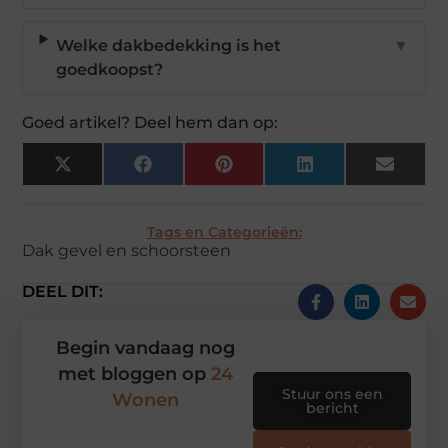
Welke dakbedekking is het
▼
goedkoopst?
Goed artikel? Deel hem dan op:
X
Facebook
Pinterest
LinkedIn
Email
(Twitter)
Tags en Categorieën:
Dak gevel en schoorsteen
DEEL DIT:
Begin vandaag nog
met bloggen op
24
Stuur ons een
Wonen
bericht