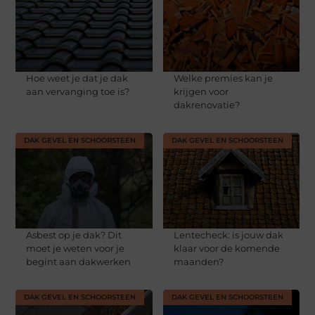
Hoe weet je dat je dak
Welke premies kan je
aan vervanging toe is?
krijgen voor
dakrenovatie?
DAK GEVEL EN SCHOORSTEEN
DAK GEVEL EN SCHOORSTEEN
Asbest op je dak? Dit
Lentecheck: is jouw dak
moet je weten voor je
klaar voor de komende
begint aan dakwerken
maanden?
DAK GEVEL EN SCHOORSTEEN
DAK GEVEL EN SCHOORSTEEN