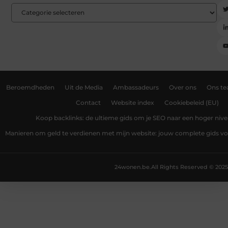
Beroemdheden
Uit de Media
Ambassadeurs
Over ons
Ons t
Contact
Website index
Cookiebeleid (EU)
Koop backlinks: de ultieme gids om je SEO naar een hoger nivea
Manieren om geld te verdienen met mijn website: jouw complete gids v
24wonen.be.
All Rights Reserved © 2025