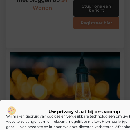
met bloggen op
24
Stuur ons een
Wonen
bericht
Registreer hier
Uw privacy staat bij ons voorop
Wij maken gebruik van cookies en vergelijkbare technologieën om uw
website zo aangenaam en relevant mogelijk te maken. Hiermee krijgen w
gebruik van onze site en kunnen we onze diensten verbeteren. Afhankel
Tuinverlichting – Waarom kies je ervoor?