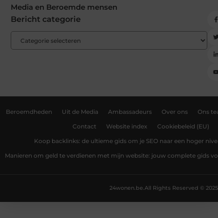
Media en Beroemde mensen
Bericht categorie
Beroemdheden
Uit de Media
Ambassadeurs
Over ons
Ons t
Contact
Website index
Cookiebeleid (EU)
Koop backlinks: de ultieme gids om je SEO naar een hoger nivea
Manieren om geld te verdienen met mijn website: jouw complete gids v
24wonen.be.
All Rights Reserved © 2025