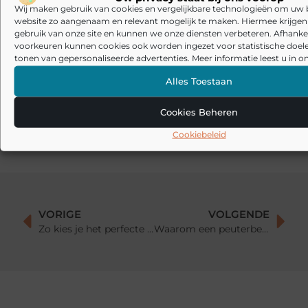
Tapijtreiniger
Wij maken gebruik van cookies en vergelijkbare technologieën om uw
website zo aangenaam en relevant mogelijk te maken. Hiermee krijgen w
Sunseeker Robotics presenteert X Gen 2-serie in Brussel en
gebruik van onze site en kunnen we onze diensten verbeteren. Afhankel
brengt harmonie in de tuin tot leven
voorkeuren kunnen cookies ook worden ingezet voor statistische doel
tonen van gepersonaliseerde advertenties. Meer informatie leest u in on
Veelgemaakte fouten bij akoestiek in huis: waarom oplossingen
soms tegenvallen
Alles Toestaan
Akoestische panelen combineren met interieur: zo maak je
Cookies Beheren
akoestiek mooi in plaats van storend
Cookiebeleid
VORIGE
VOLGENDE
Zo kies je het perfecte tweepersoonsbed voor jouw slaapkamer
Waarom een peuterbed of peuterbed huisje een geweldig idee is voor je kleintje