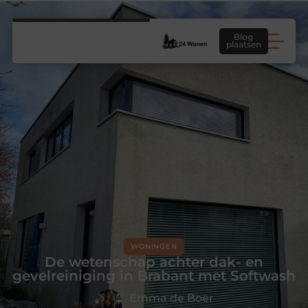
Blog
plaatsen
WONINGEN
De wetenschap achter dak- en
gevelreiniging in Brabant met Softwash
Emma de Boer