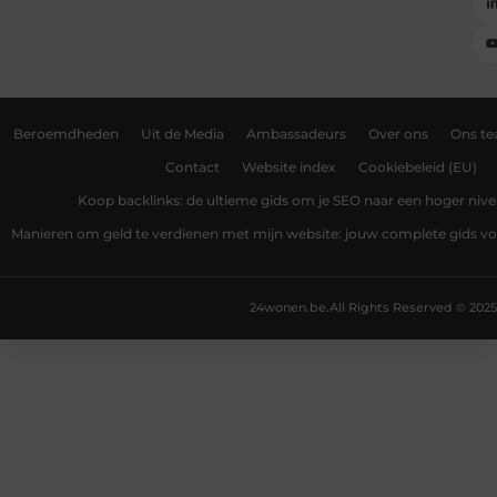
Beroemdheden
Uit de Media
Ambassadeurs
Over ons
Ons t
Contact
Website index
Cookiebeleid (EU)
Koop backlinks: de ultieme gids om je SEO naar een hoger nivea
Manieren om geld te verdienen met mijn website: jouw complete gids v
24wonen.be.
All Rights Reserved © 2025