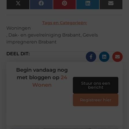
X
Facebook
Pinterest
LinkedIn
Email
(Twitter)
Tags en Categorieën:
Woningen
,
Dak- en gevelreiniging Brabant
,
Gevels
impregneren Brabant
DEEL DIT:
Begin vandaag nog
met bloggen op
24
Stuur ons een
Wonen
bericht
Registreer hier