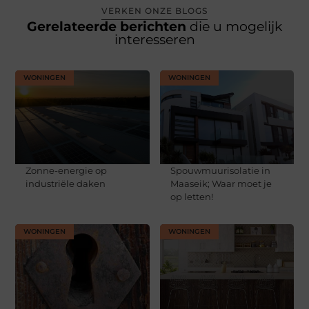
VERKEN ONZE BLOGS
Gerelateerde berichten
die u mogelijk
interesseren
WONINGEN
WONINGEN
Zonne-energie op
Spouwmuurisolatie in
industriële daken
Maaseik; Waar moet je
op letten!
WONINGEN
WONINGEN