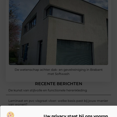
De wetenschap achter dak- en gevelreiniging in Brabant
met Softwash
RECENTE BERICHTEN
De kunst van stijlvolle en functionele herenkleding
Laminaat en pvc visgraat vloer: welke basis past bij jouw manier
van wonen?
De Beste Schoonmaakoplossingen: Stofzuiger met Zak en
Uw privacy staat bij ons voorop