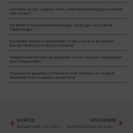
Laminaat en pvc visgraat vloer: welke basis past bij jouw manier
van wonen?
De Beste Schoonmaakoplossingen: Stofzuiger met Zak en
Tapijtreiniger
Sunseeker Robotics presenteert X Gen 2-serie in Brussel en
brengt harmonie in de tuin tot leven
Veelgemaakte fouten bij akoestiek in huis: waarom oplossingen
soms tegenvallen
Akoestische panelen combineren met interieur: zo maak je
akoestiek mooi in plaats van storend
VORIGE
VOLGENDE
Rendement van slimme laadpalen in Vlaanderen 2025
Zonne-energie op industriële daken