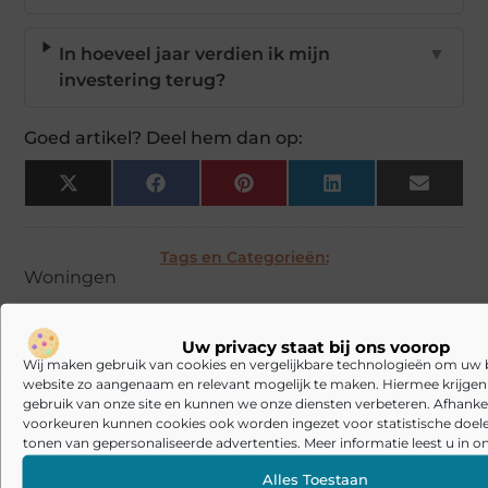
In hoeveel jaar verdien ik mijn
▼
investering terug?
Goed artikel? Deel hem dan op:
X
Facebook
Pinterest
LinkedIn
Email
(Twitter)
Tags en Categorieën:
Woningen
DEEL DIT:
Uw privacy staat bij ons voorop
Wij maken gebruik van cookies en vergelijkbare technologieën om uw
Begin vandaag nog
website zo aangenaam en relevant mogelijk te maken. Hiermee krijgen w
gebruik van onze site en kunnen we onze diensten verbeteren. Afhankel
met bloggen op
24
voorkeuren kunnen cookies ook worden ingezet voor statistische doel
Stuur ons een
Wonen
tonen van gepersonaliseerde advertenties. Meer informatie leest u in on
bericht
Alles Toestaan