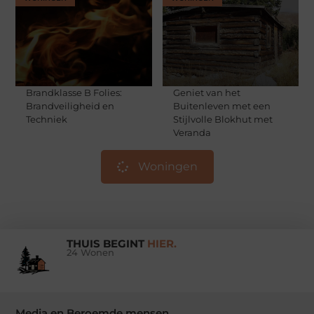
Brandklasse B Folies:
Geniet van het
Brandveiligheid en
Buitenleven met een
Techniek
Stijlvolle Blokhut met
Veranda
Woningen
THUIS BEGINT
HIER.
24 Wonen
Media en Beroemde mensen