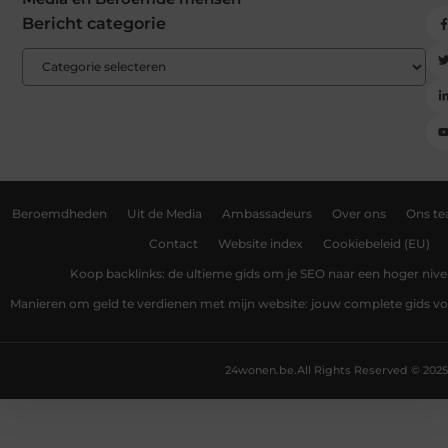
Bericht categorie
Beroemdheden
Uit de Media
Ambassadeurs
Over ons
Ons t
Contact
Website index
Cookiebeleid (EU)
Koop backlinks: de ultieme gids om je SEO naar een hoger nivea
Manieren om geld te verdienen met mijn website: jouw complete gids v
24wonen.be.
All Rights Reserved © 2025