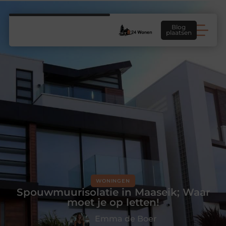
Blog
plaatsen
WONINGEN
Spouwmuurisolatie in Maaseik; Waar
moet je op letten!
Emma de Boer