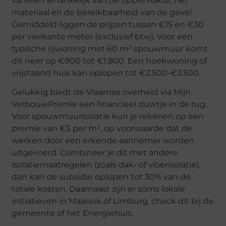
variëren afhankelijk van de oppervlakte, het
materiaal en de bereikbaarheid van de gevel.
Gemiddeld liggen de prijzen tussen €15 en €30
per vierkante meter (exclusief btw). Voor een
typische rijwoning met 60 m² spouwmuur komt
dit neer op €900 tot €1.800. Een hoekwoning of
vrijstaand huis kan oplopen tot €2.500-€3.500.
Gelukkig biedt de Vlaamse overheid via Mijn
VerbouwPremie een financieel duwtje in de rug.
Voor spouwmuurisolatie kun je rekenen op een
premie van €5 per m², op voorwaarde dat de
werken door een erkende aannemer worden
uitgevoerd. Combineer je dit met andere
isolatiemaatregelen (zoals dak- of vloerisolatie),
dan kan de subsidie oplopen tot 30% van de
totale kosten. Daarnaast zijn er soms lokale
initiatieven in Maaseik of Limburg, check dit bij de
gemeente of het Energiehuis.