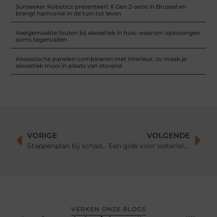
Sunseeker Robotics presenteert X Gen 2-serie in Brussel en
brengt harmonie in de tuin tot leven
Veelgemaakte fouten bij akoestiek in huis: waarom oplossingen
soms tegenvallen
Akoestische panelen combineren met interieur: zo maak je
akoestiek mooi in plaats van storend
VORIGE
VOLGENDE
Stappenplan bij schade aan uw ramen door vandalisme: Wat nu?
Een gids voor waterlelies: De eenvoudigste gids voor verschillende soorten
VERKEN ONZE BLOGS