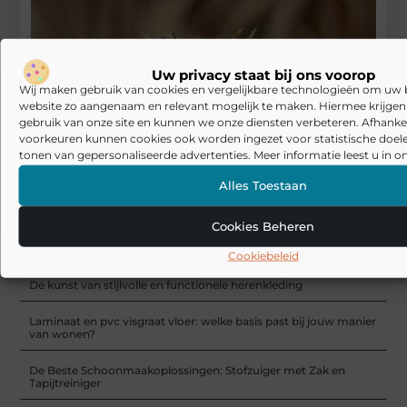
Uw privacy staat bij ons voorop
Wij maken gebruik van cookies en vergelijkbare technologieën om uw
website zo aangenaam en relevant mogelijk te maken. Hiermee krijgen w
gebruik van onze site en kunnen we onze diensten verbeteren. Afhankel
voorkeuren kunnen cookies ook worden ingezet voor statistische doel
tonen van gepersonaliseerde advertenties. Meer informatie leest u in on
Alles Toestaan
Outdoor bloempotten: Designer elementen voor uw
Cookies Beheren
buitenruimte
Cookiebeleid
RECENTE BERICHTEN
De kunst van stijlvolle en functionele herenkleding
Laminaat en pvc visgraat vloer: welke basis past bij jouw manier
van wonen?
De Beste Schoonmaakoplossingen: Stofzuiger met Zak en
Tapijtreiniger