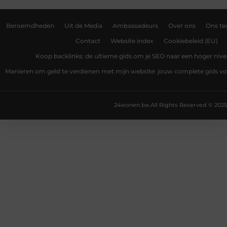
Beroemdheden
Uit de Media
Ambassadeurs
Over ons
Ons t
Contact
Website index
Cookiebeleid (EU)
Koop backlinks: de ultieme gids om je SEO naar een hoger nivea
Manieren om geld te verdienen met mijn website: jouw complete gids v
24wonen.be.
All Rights Reserved © 2025