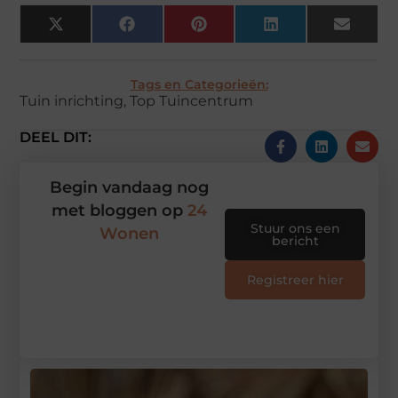
X
Facebook
Pinterest
LinkedIn
Email
(Twitter)
Tags en Categorieën:
Tuin inrichting
,
Top Tuincentrum
DEEL DIT:
Begin vandaag nog
met bloggen op
24
Stuur ons een
Wonen
bericht
Registreer hier