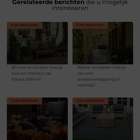
Gerelateerde berichten
die u mogelijk
interesseren
TUIN INRICHTING
TUIN INRICHTING
Binnen en buiten: hoe je
Welke voordelen heb je
tuin en interieur op
van een
elkaar afstemt
terrasoverkapping of
veranda?
TUIN INRICHTING
TUIN INRICHTING