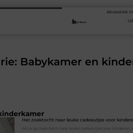
Akoestiek in
Ui
rie: Babykamer en kind
kinderkamer
Het zoektocht naar leuke cadeautjes voor kinder
Als je op zoek bent naar leuke cadeautjes voor kinderen, 