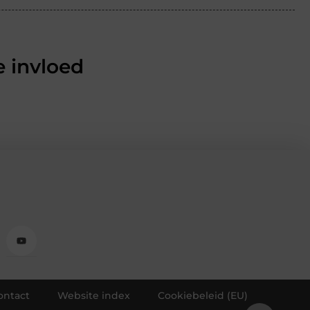
 invloed
ontact
Website index
Cookiebeleid (EU)