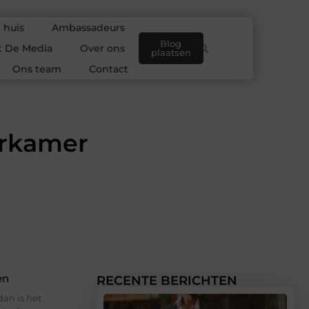
 huis
Ambassadeurs
Blog
t De Media
Over ons
plaatsen
Ons team
Contact
erkamer
en
RECENTE BERICHTEN
dan is het