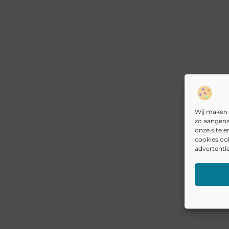
Wij maken 
zo aangena
onze site 
cookies oo
advertentie