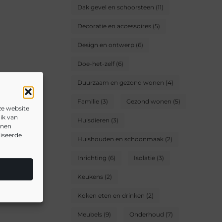
Dak gevel en schoorsteen
(11)
Decoratie en accessoires
(5)
Design en ontwerp
(6)
Doe-het-zelf
(6)
Duurzaam en gezond wonen
(4)
Familie
(3)
Gezond wonen
(5)
ze website
ik van
Huisdieren
(3)
nnen
liseerde
Huishouden en schoonmaak
(2)
Inrichting
(6)
Isolatie
(3)
Keukens
(2)
Koken eten en drinken
(2)
Meubels
(9)
Onderhoud
(7)