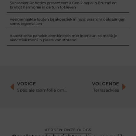
Sunseeker Robotics presenteert X Gen 2-serie in Brussel en
brengt harmonie in de tuin tot leven
Veelgemaakte fouten bij akoestiek in huis: waarom oplossingen
soms tegenvallen
Akoestische panelen combineren met interieur: zo maak je
akoestiek mooi in plaats van storend
VORIGE
VOLGENDE
Speciale raamfolie om je huis te beschermen tegen de warme dagen
Terrasadvies
VERKEN ONZE BLOGS