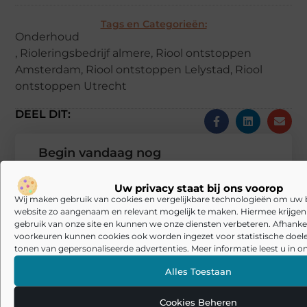
Tags en Categorieën:
Onderhoud
,
Rioleringsbedrijf almere
,
Riool ontstoppen
Amsterdam
,
Riool ontstoppen Lelystad
,
Riool
ontstoppen Utrecht
DEEL DIT:
Begin vandaag nog
met bloggen op
24
Stuur ons een
Wonen
Uw privacy staat bij ons voorop
bericht
Wij maken gebruik van cookies en vergelijkbare technologieën om uw
website zo aangenaam en relevant mogelijk te maken. Hiermee krijgen w
Registreer hier
gebruik van onze site en kunnen we onze diensten verbeteren. Afhankel
voorkeuren kunnen cookies ook worden ingezet voor statistische doel
tonen van gepersonaliseerde advertenties. Meer informatie leest u in on
Alles Toestaan
Cookies Beheren