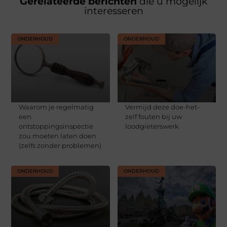
Gerelateerde berichten
die u mogelijk
interesseren
ONDERHOUD
ONDERHOUD
Waarom je regelmatig
Vermijd deze doe-het-
een
zelf fouten bij uw
ontstoppingsinspectie
loodgieterswerk
zou moeten laten doen
(zelfs zonder problemen)
ONDERHOUD
ONDERHOUD