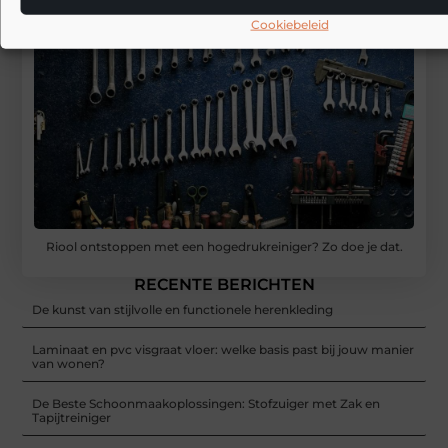
Cookiebeleid
Riool ontstoppen met een hogedrukreiniger? Zo doe je dat.
RECENTE BERICHTEN
De kunst van stijlvolle en functionele herenkleding
Laminaat en pvc visgraat vloer: welke basis past bij jouw manier
van wonen?
De Beste Schoonmaakoplossingen: Stofzuiger met Zak en
Tapijtreiniger