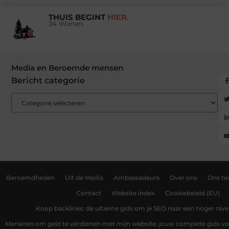
THUIS BEGINT
HIER.
24 Wonen
Media en Beroemde mensen
Bericht categorie
Beroemdheden
Uit de Media
Ambassadeurs
Over ons
Ons t
Contact
Website index
Cookiebeleid (EU)
Koop backlinks: de ultieme gids om je SEO naar een hoger nivea
Manieren om geld te verdienen met mijn website: jouw complete gids v