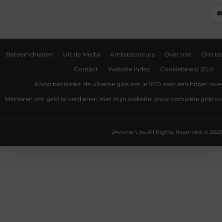
Beroemdheden
Uit de Media
Ambassadeurs
Over ons
Ons t
Contact
Website index
Cookiebeleid (EU)
Koop backlinks: de ultieme gids om je SEO naar een hoger nivea
Manieren om geld te verdienen met mijn website: jouw complete gids v
24wonen.be.
All Rights Reserved © 2025