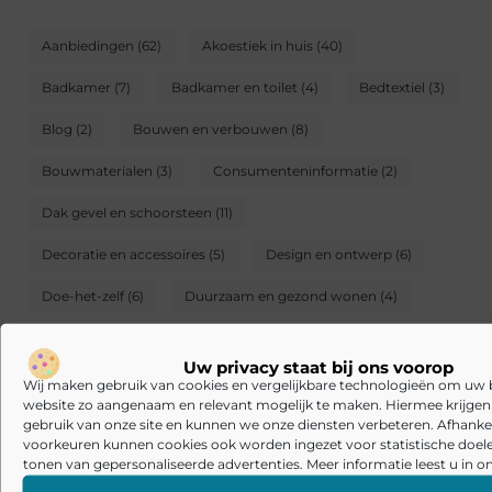
Aanbiedingen
(62)
Akoestiek in huis
(40)
Badkamer
(7)
Badkamer en toilet
(4)
Bedtextiel
(3)
Blog
(2)
Bouwen en verbouwen
(8)
Bouwmaterialen
(3)
Consumenteninformatie
(2)
Dak gevel en schoorsteen
(11)
Decoratie en accessoires
(5)
Design en ontwerp
(6)
Doe-het-zelf
(6)
Duurzaam en gezond wonen
(4)
Familie
(3)
Gezond wonen
(5)
Huisdieren
(3)
Uw privacy staat bij ons voorop
Huishouden en schoonmaak
(2)
Inrichting
(6)
Wij maken gebruik van cookies en vergelijkbare technologieën om uw
website zo aangenaam en relevant mogelijk te maken. Hiermee krijgen w
Isolatie
(3)
Keukens
(2)
Koken eten en drinken
(2)
gebruik van onze site en kunnen we onze diensten verbeteren. Afhankel
voorkeuren kunnen cookies ook worden ingezet voor statistische doel
Meubels
(9)
Onderhoud
(7)
Raamdecoratie
(3)
tonen van gepersonaliseerde advertenties. Meer informatie leest u in on