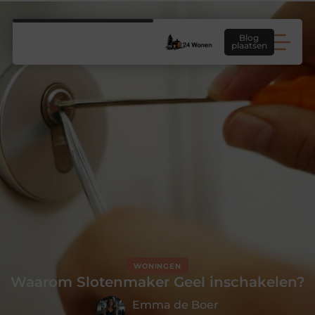
Blog
plaatsen
WONINGEN
Waarom Slotenmaker Geel inschakelen?
Emma de Boer