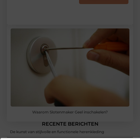
Waarom Slotenmaker Geel inschakelen?
RECENTE BERICHTEN
De kunst van stijlvolle en functionele herenkleding