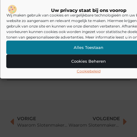
Laminaat en pvc visgraat vloer: welke basis past bij jouw manier
van wonen?
Uw privacy staat bij ons voorop
Wij maken gebruik van cookies en vergelijkbare technologieën om uw
De Beste Schoonmaakoplossingen: Stofzuiger met Zak en
website zo aangenaam en relevant mogelijk te maken. Hiermee krijgen w
Tapijtreiniger
gebruik van onze site en kunnen we onze diensten verbeteren. Afhankel
voorkeuren kunnen cookies ook worden ingezet voor statistische doel
Sunseeker Robotics presenteert X Gen 2-serie in Brussel en
tonen van gepersonaliseerde advertenties. Meer informatie leest u in on
brengt harmonie in de tuin tot leven
Alles Toestaan
Veelgemaakte fouten bij akoestiek in huis: waarom oplossingen
soms tegenvallen
Cookies Beheren
Akoestische panelen combineren met interieur: zo maak je
Cookiebeleid
akoestiek mooi in plaats van storend
VORIGE
VOLGENDE
Waarom Slotenmaker Tienen inschakelen?
Waarom Slotenmaker Mol inschakelen?