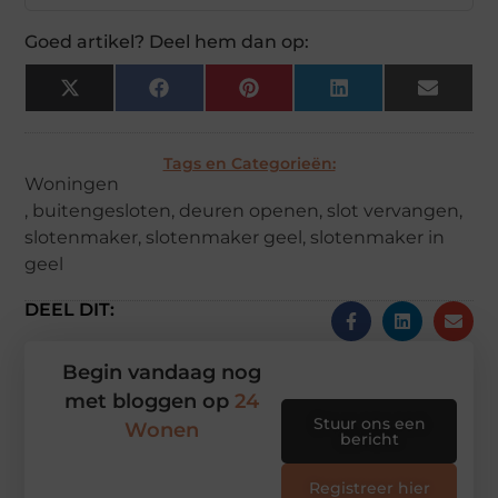
Goed artikel? Deel hem dan op:
X
Facebook
Pinterest
LinkedIn
Email
(Twitter)
Tags en Categorieën:
Woningen
,
buitengesloten
,
deuren openen
,
slot vervangen
,
slotenmaker
,
slotenmaker geel
,
slotenmaker in
geel
DEEL DIT:
Begin vandaag nog
met bloggen op
24
Stuur ons een
Wonen
bericht
Registreer hier