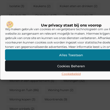
Isolatie
(3)
Keukens
(2)
Koken eten en drinken
(2)
Meubels
(9)
Onderhoud
(7)
Raamdecoratie
(3)
Uw privacy staat bij ons voorop
Raamdecoratie en zonwering
(6)
Wij maken gebruik van cookies en vergelijkbare technologieën om uw
website zo aangenaam en relevant mogelijk te maken. Hiermee krijgen w
Serre en overkapping
(2)
Slaapkamer
(6)
Slapen
(3)
gebruik van onze site en kunnen we onze diensten verbeteren. Afhankel
voorkeuren kunnen cookies ook worden ingezet voor statistische doel
Tuin en buitenleven
(9)
Tuinieren
(5)
tonen van gepersonaliseerde advertenties. Meer informatie leest u in on
Tuin inrichting
(8)
Tuin winkels
(4)
Verbouwen
(5)
Alles Toestaan
Verlichting
(4)
Vloeren
(6)
Cookies Beheren
Werken studeren en hobby
(3)
Winkels
(4)
Cookiebeleid
Wonen in een appartement
(5)
Woningen
(32)
Woning en Tuin
(86)
Woning huren
(2)
Woning kopen
(3)
Woontrends
(9)
Woon winkels
(2)