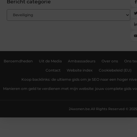
Bericht categorie
Beroemdheden
Uit de Media
Ambassadeurs
Over ons
Ons t
Contact
Website index
Cookiebeleid (EU)
Koop backlinks: de ultieme gids om je SEO naar een hoger nivea
Manieren om geld te verdienen met mijn website: jouw complete gids v
24wonen.be.
All Rights Reserved © 2025