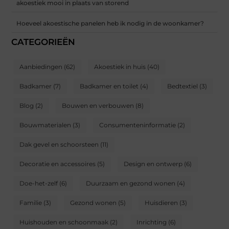
akoestiek mooi in plaats van storend
Hoeveel akoestische panelen heb ik nodig in de woonkamer?
CATEGORIEËN
Aanbiedingen
(62)
Akoestiek in huis
(40)
Badkamer
(7)
Badkamer en toilet
(4)
Bedtextiel
(3)
Blog
(2)
Bouwen en verbouwen
(8)
Bouwmaterialen
(3)
Consumenteninformatie
(2)
Dak gevel en schoorsteen
(11)
Decoratie en accessoires
(5)
Design en ontwerp
(6)
Doe-het-zelf
(6)
Duurzaam en gezond wonen
(4)
Familie
(3)
Gezond wonen
(5)
Huisdieren
(3)
Huishouden en schoonmaak
(2)
Inrichting
(6)