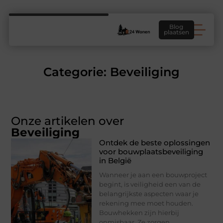
Blog
plaatsen
Categorie: Beveiliging
Onze artikelen over
Beveiliging
Ontdek de beste oplossingen
voor bouwplaatsbeveiliging
in België
Wanneer je aan een bouwproject
begint, is veiligheid een van de
belangrijkste aspecten waar je
rekening mee moet houden.
Bouwhekken zijn hierbij
onmisbaar. Ze zorgen